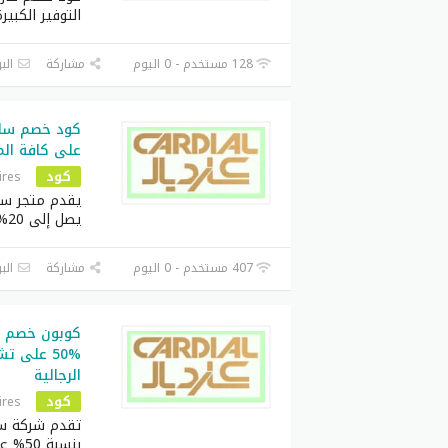
التوفير الكبير
تفا
128 مستخدم - 0 اليوم
مشاركة
البر
على كافة المنتجا
كود
ires
يقدم متجر ساع
يصل إلى 20% على
تشته
407 مستخدم - 0 اليوم
مشاركة
البر
كلاس
تُنا
كوبون خصم س
كود
%50 على 
الرجالية
قبل 
كود
ires
كود 
تقدم شركة سا
نسبة
بنسبة 50% على تشكيلة