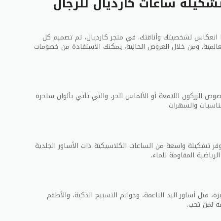
ى 50% على تشكيلة ساعات كارديال للرجال
ها انعكاس لشخصيتك وأناقتك. في متجر كارديال، تم تصميم كل
عالمية. ومن خلال العروض الحالية، يمكنك الاستفادة من خصومات
وص الزركون اللامعة أو الألماس الحر، والتي تأتي بألوان ساحرة
ناسبات والسهرات.
وفر تشكيلة واسعة من الساعات الكلاسيكية ذات الأساور الجلدية
لرياضية المقاومة للماء.
ة، مثل أساور اليد الناعمة، وخواتم التسبيح الذكية، والأطقم
مة لمن تحب.