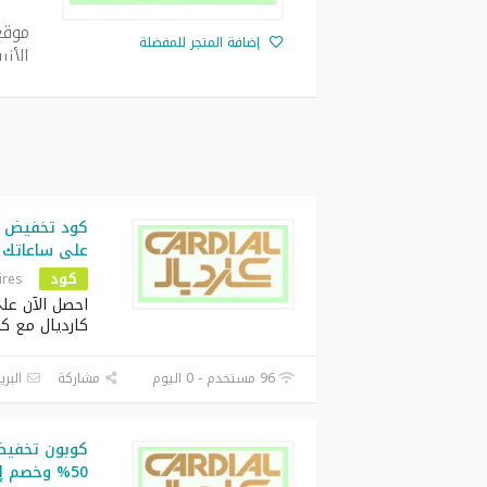
موقع
إضافة المتجر للمفضلة
الأن
تناف
كو
آخ
على ساعاتك ا
تعد 
كود
ires
الكو
احصل الآن عل
كارديال مع ك
96 مستخدم - 0 اليوم
مشاركة
البري
كوبون تخفيض
50% وخصم إضافي على الساعات