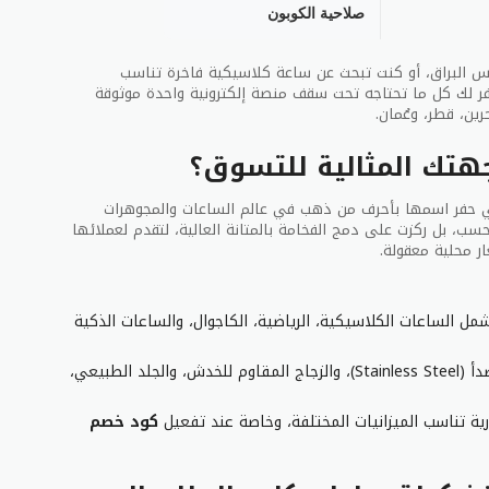
صلاحية الكوبون
بريد الإلكتروني:
cc@cardial.sa
ة الإرجاع والاستبدال المرنة
اس البراق، أو كنت تبحث عن ساعة كلاسيكية فاخرة تناسب
وفر لك كل ما تحتاجه تحت سقف منصة إلكترونية واحدة موثوقة
يتيح موقع ك
رين، قطر، وعُمان.
تمامًا، مع مراعاة الشروط التالية:
وجهتك المثالية للتسوق؟
ن تكون المنتجات غير مستخدمة وفي حالتها الأصلية.
ن يتم إرجاع المنتج داخل الصندوق الأصلي ومرفقًا ببطاقة الضمان وكا
في حفر اسمها بأحرف من ذهب في عالم الساعات والمجوهرات
سب، بل ركزت على دمج الفخامة بالمتانة العالية، لتقدم لعملائها
تحمل العميل رسوم إعادة الشحن إلى المتجر، ويتم تتبع الطلب وإعادة
ر محلية معقولة.
لفحص.
 الساعات الكلاسيكية، الرياضية، الكاجوال، والساعات الذكية
استخدام الفولاذ المقاوم للصدأ (Stainless Steel)، والزجاج المقاوم للخدش، والجلد الطبيعي،
ة تناسب الميزانيات المختلفة، وخاصة عند تفعيل
كود خصم