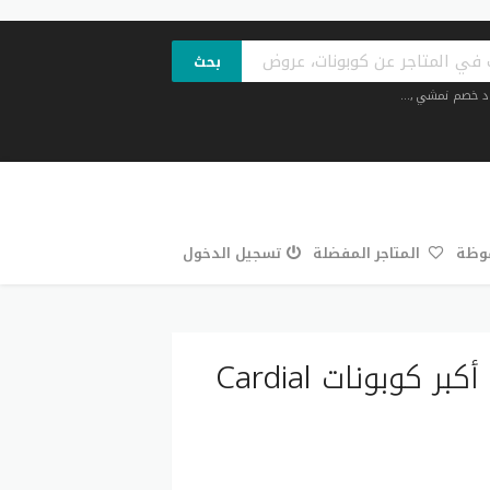
بحث
د خصم نمشي
,...
فوظة
المتاجر المفضلة
تسجيل الدخول
كود خصم كارديال 2026 خصم حتى 50% أكبر كوبونات Cardial