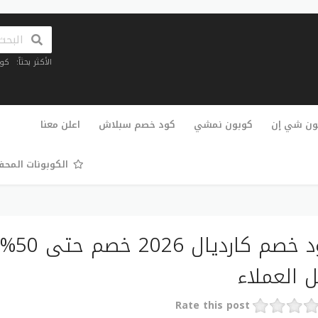
الأكثر بحثاً:
كو
تخطي
إلى
ون شي إن
كوبون نمشي
كود خصم سبلاش
اعلن معنا
المحتوى
الكوبونات المح
 العملاء
Rate this post