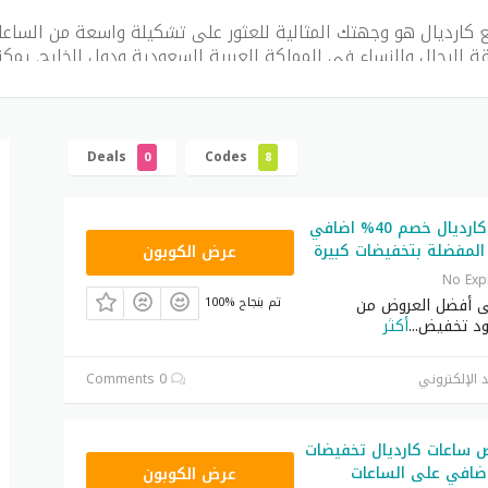
 كارديال هو وجهتك المثالية للعثور على تشكيلة واسعة من الساعات
يقة للرجال والنساء في المملكة العربية السعودية ودول الخليج. يمك
سية عند استخدام أحدث
كود خصم كارديال
“a094” الحصري للحصول على تخفيضات كبرى.
a094
د الخصم
Deals
Codes
0
8
ر تحديث
أغسطس 2026
كود تخفيض كارديال خصم 40% اضافي
A094
لمفضلة بتخفيضات كبيرة
عرض الكوبون
منصة كارديال الإلكترونية من أكبر متاجر التجزئة المعتمدة التي تخدم
No Exp
يت، البحرين، عمان، وقطر، موفرةً تجربة تسوق موثوقة وسريعة.
ى أفضل العروض من
100% تم بنجاح
ود تخفيض
...
أكثر
د الإلكتروني
0 Comments
 ساعات كارديال تخفيضات
A094
عرض الكوبون