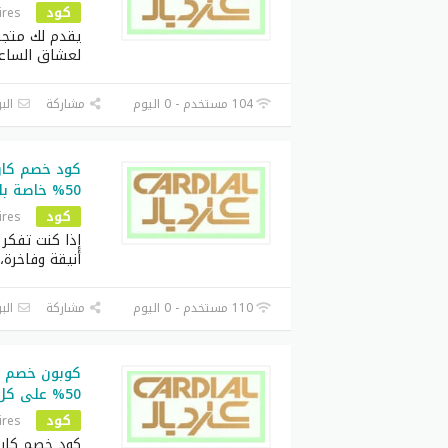
كود
ires
يقدم لك متجر ك
لعشاق الساعات
104 مستخدم - 0 اليوم
مشاركة
البر
كود خصم كار
50% خاصة بالعملاء الجدد فقط
كود
ires
إذا كنت تفكر
أنيقة وفاخرة
110 مستخدم - 0 اليوم
مشاركة
البر
كارديا
50% على كل الساعات كارديال
إذا 
كود
ires
تطبي