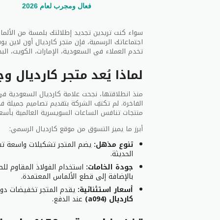
فعال ومجرب لعام 2026
ال
سياس
سواء كنت تريدين تجديد إطلالتك بلمسة من الألم
اجتماعاتك الرسمية، فإن متجر كارديال أون لاين ي
تخدم العملاء في السعودية، الإمارات، الكويت، البح
عنها 
لماذا يُعد متجر كارديال 
أ
أ
منذ انطلاقتها، نجحت علامة كارديال السعودية 
الفاخرة. لم تكتفِ الشركة بتقديم تصاميم جميلة فح
ي
منتجات تنافس الساعات السويسرية العالمية بأسعا
ا
أبرز ما يميز التسوق من موقع كارديال الرسمي:
تنوع مذهل:
يضم المتجر تشكيلات واسعة تشمل
الحديثة.
جودة الخامات:
بالإضافة إلى قطع الألماس المعتمدة.
أسعار استثنائية:
يقدم المتجر تخفيضات دوري
كارديال (a094)
عند الدفع.