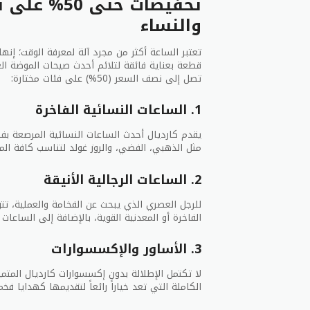
تخفيضات حت
والنساء
تعتبر الساعة أكثر من مجرد آلة لمعرفة الوقت؛ إن
قطعة بعناية فائقة لتلائم أحدث صيحات الموضة ال
تصل إلى نصف السعر (50%) على فئات مختارة:
1. الساعات النسائية الفاخرة
يقدم كارديال أحدث الساعات النسائية المرصعة بفص
مثل الذهبي، الفضي، والروز غولد لتناسب كافة الم
2. الساعات الرجالية الأنيقة
للرجل العصري الذي يبحث عن الفخامة والعملية، تت
الفاخرة أو المعدنية القوية، بالإضافة إلى الساعات ا
3. الأساور والإكسسوارات
لا تكتمل الإطلالة بدون إكسسوارات كارديال المتميز
الكاملة التي تعد خياراً رائعاً لتقديمها كهدايا فخ