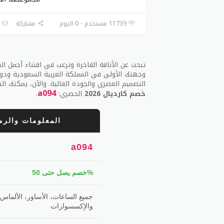
تصام
معاي
11739 مستخدم - 0 اليوم
مشاركة
ا
السو
نصا
إذا 
وجهتك الأولى في المملكة العربية السعودية ودول
التصميم العصري والجودة العالية. والآن، يمكنك التسوق وتوفير حتى 50% من 
قم
a094
خصم كارديال 2026
الحصري:
.
ح
ت
المعلومات والرم
ا
ف
a094
طرق 
خصم يصل حتى 50%
إذا 
مع فر
جميع الساعات، الأساور، الألماس،
ال
والإكسسوارات
ت