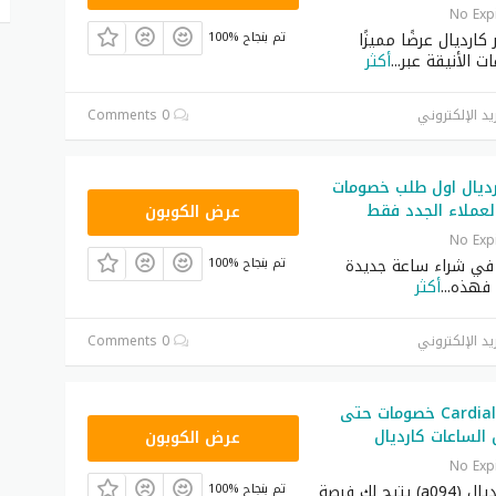
No Exp
ارديال عرضًا مميزًا
100% تم بنجاح
 الأنيقة عبر
...
أكثر
يد الإلكتروني
0 Comments
ديال اول طلب خصومات
A094
عرض الكوبون
No Exp
 في شراء ساعة جديدة
100% تم بنجاح
، فهذه
...
أكثر
يد الإلكتروني
0 Comments
ل المميزة[/caption>
كوبون خصم Cardial خصومات حتى
A094
عرض الكوبون
كنت ترغب في اقتناء ساعات ومجوهرات مصممة بأعلى معايير الفخامة 
No Exp
ق كوبون خصم كارديال الفعال المتاح لدينا.
كود خصم كارديال (a094) يتيح لك فرصة
100% تم بنجاح