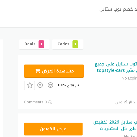
 خصم توب ستايل
Deals
Codes
1
1
وب ستايل على جميع
topstyle-
مشاهدة العرض
No Expi
100% تم بنجاح
يد الإلكتروني
0 Comments
كود خصم توب ستايل 2026 تخفيض
FR24
لى كل المشتريات
عرض الكوبون
No Exp