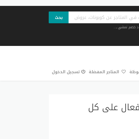
بحث
د خصم نمشي
,...
فوظة
المتاجر المفضلة
تسجيل الدخول
 خصم توب ستايل خصم 35% فعال على كل