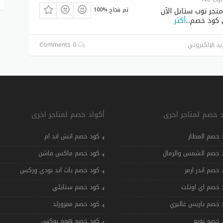
تجر توب ستايل الآن
100% تم بنجاح
 كود خصم
...
أكثر
يد الإلكتروني
0 Comments
د خصم لمتاجر اخرى
أكواد خصم لمتاجر اخرى
 خصم المطار
كود خصم اتش اند ام
 خصم الشمس والرمال
كود خصم ماكس فاشن
 خصم اندر ارمر
كود خصم باث اند بودي وركس
 خصم اي اوتلت
كود خصم ستايلي
 خصم باريس غاليري
كود خصم ممزورلد
 خصم تويو
كود خصم هوم بوكس