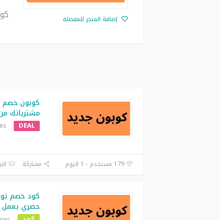
كود
إضافة المتجر للمفضلة
كوبون خصم ت
مشترياتك من متجر cars
DEAL
res
179 مستخدم - 1 اليوم
مشاركة
البر
حصري يعمل ع
كود
ires