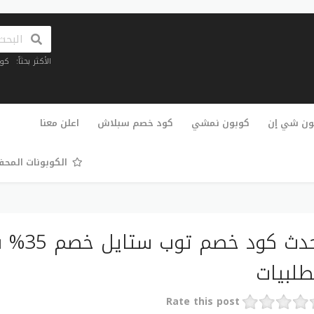
الأكثر بحثاً:
كو
تخطي
إلى
ون شي إن
كوبون نمشي
كود خصم سبلاش
اعلن معنا
المحتوى
الكوبونات المح
أحدث كود
طلبيات
Rate this post