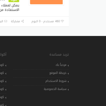
يمكن لعملاء م
الاستفادة من
480 مستخدم - 0 اليوم
مشاركة
البر
تريد مساعدة
أكوا
مرحباً بك
كود
خريطة الموقع
كود
شروط الاستخدام
كود
سياسة الخصوصية
كود
كود
كود