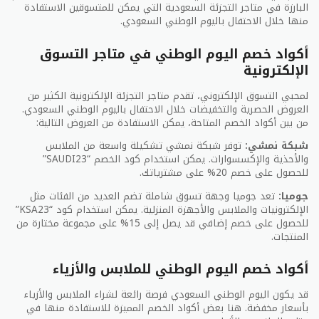
البارزة في متاجر التجزئة السعودية التي يمكن للمتسوقين الاستفادة
منها خلال الاحتفال باليوم الوطني السعودي.
هذه بعض من أفضل عروض الوطني السعودي لعام 2026
في مجال السياحة الداخلية والفنادق والمنتجعات. تتميز كل
أكواد خصم اليوم الوطني في متاجر التسوق
واحدة من هذه العروض بميزاتها الفريدة، لذا من المهم
الإلكترونية
اختيار تلك التي تتناسب مع احتياجاتك وميزانيتك.
لمحبي التسوق الإلكتروني، تقدم متاجر التجزئة الإلكترونية الكثير من
العروض الثقافية
العروض الحصرية والتخفيضات خلال الاحتفال باليوم الوطني السعودي.
من بين أكواد الخصم المتاحة، يمكن الاستفادة من العروض التالية:
في المملكة العربية السعودية ، تعد عروض الوطني
شبكة نمشي:
توفر شبكة نمشي تشكيلة واسعة من الملابس
السعودي من أفضل الأحداث الثقافية التي يستمتع بها
والأحذية والإكسسوارات. يمكن استخدام كود الخصم “SAUDI23”
الناس. تقدم هذه العروض مجموعة متنوعة من الفنون
للحصول على خصم 20% على مشترياتك.
والثقافات من جميع أنحاء العالم. يقام العديد من العروض
جوميا:
تعد جوميا وجهة تسوق شاملة تضم العديد من الفئات مثل
الرياضية والموسيقية والفنية في مختلف المدن السعودية
الإلكترونيات والملابس والأجهزة المنزلية. يمكن استخدام كود “KSA23”
، مما يوفر فرصة للجمهور للاستمتاع بتجارب ثقافية متنوعة.
للحصول على خصم إضافي قد يصل إلى 15% على مجموعة مختارة من
المنتجات.
عروض الأوبرا والمسرح والعروض الفنية
أكواد خصم اليوم الوطني للملابس والأزياء
تعرض العديد من المدن في المملكة العروض الأوبرالية
قد يكون اليوم الوطني السعودي فرصة رائعة لشراء الملابس والأزياء
والمسرحية والفنية المذهلة. تقدم الأوبرا السعودية أعمالا
بأسعار مخفضة. هنا بعض أكواد الخصم المميزة للاستفادة منها في
فنية رائعة من جميع أنحاء العالم ، بما في ذلك الأوبرا