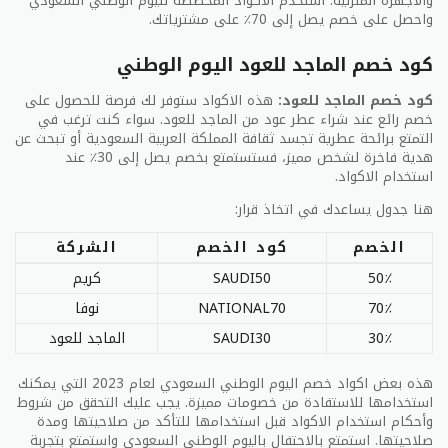
والأجهزة المنزلية. استخدم الاكواد المخصصة لليوم الوطني السعودي
واحصل على خصم يصل إلى 70٪ على مشترياتك.
نوع العرض
خصومات على المنتجات
فترة العرض
بداية الشهر الجاري
كود خصم الماجد للعود اليوم الوطني
المنتجات المشمولة في
جميع المنتجات
كود خصم الماجد للعود:
هذه الاكواد ستوفر لك فرصة للحصول على
العرض
خصم رائع عند شراء عطر عود من الماجد للعود. سواء كنت ترغب في
التمتع برائحة عطرية تجسد ثقافة المملكة العربية السعودية أو تبحث عن
يشترط الشراء بقيمة
شروط العرض
هدية فاخرة لشخص مميز، فستستمتع بخصم يصل إلى 30٪ عند
معينة
استخدام الاكواد.
المزايا
توفير كبير على الأسعار
هنا جدول يساعدك في اتخاذ قرار:
الخصم
كود الخصم
الشركة
هذه بعض النصائح الهامة للاستفادة من عروض الوطني
السعودي. قد يكون لدى كل محل أو شركة قواعد وشروط
50٪
SAUDI50
كريم
خاصة بها، لذا يجب عليك التأكد من معرفة هذه الشروط
70٪
NATIONAL70
نوفا
قبل الشراء. استمتع بالتسوق واستفد من العروض المميزة!
30٪
SAUDI30
الماجد للعود
كود خصم نون اليوم الوطني 94
هذه بعض اكواد خصم اليوم الوطني السعودي لعام 2023 التي يمكنك
استخدامها للاستفادة من خصومات مميزة. يجب عليك التحقق من شروط
يعتبر اليوم الوطني السعودي فرصة رائعة للاستفادة من
وأحكام استخدام الاكواد قبل استخدامها للتأكد من صلاحيتها ومدة
أفضل العروض والتخفيضات على مجموعة متنوعة من
صلاحيتها. استمتع بالاحتفال باليوم الوطني السعودي واستمتع بتجربة