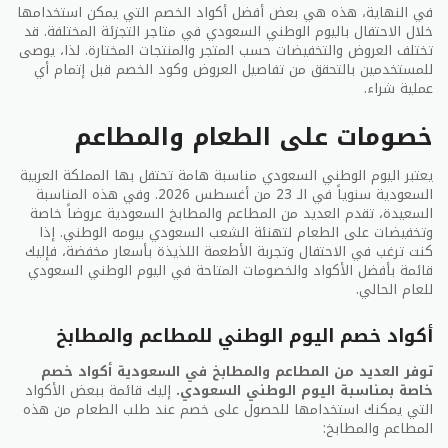
الجمهور
محبي المسرح والفنون
في النهاية، هذه هي بعض أفضل أكواد الخصم التي يمكن استخدامها
عشاق الأوبرا
المستهدف
الأدائية
خلال الاحتفال باليوم الوطني السعودي في متاجر التجزئة المختلفة. قد
تختلف العروض والتخفيضات حسب المتجر والمنتجات المختارة. لذا، يوصى
للمستخدمين بالتحقق من تفاصيل العروض وكود الخصم قبل إتمام أي
توفر عروض الوطني السعودي فرصة للجمهور للاستمتاع
عملية شراء.
بالأعمال الفنية المذهلة واكتشاف الثقافات المختلفة.
سواء كنت من محبي الأوبرا أو عروض المسرح أو العروض
خصومات على الطعام والمطاعم
الفنية ، فإن هذه العروض تقدم تجارب مثيرة وتعزز الحياة
الثقافية في المملكة العربية السعودية. لذا ، قم بحجز
يعتبر اليوم الوطني السعودي مناسبة هامة تحتفل بها المملكة العربية
تذاكرك واستعد لتجربة ثقافية لا تنسى.
السعودية سنوياً في الـ 23 من أغسطس 2026. وفي هذه المناسبة
السعيدة، تقدم العديد من المطاعم والمطابخ السعودية عروضاً خاصة
العروض الغذائية
وتخفيضات على الطعام لتهنئة الشعب السعودي بيومه الوطني. إذا
كنت ترغب في الاحتفال وتجربة الأطعمة اللذيذة بأسعار مخفضة، فإليك
قائمة بأفضل الأكواد والخصومات المتاحة في اليوم الوطني السعودي
في المعرض السعودي لعام ٢٠٢٦ يتم تقديم العديد من
للعام الحالي.
العروض الغذائية الرائعة التي لا يمكن تفويتها. سواء كنت
تبحث عن وجبة شهية في مطعم أو قهوة لذيذة في
أكواد خصم اليوم الوطني للمطاعم والمطابخ
مقهى، ستجد مجموعة متنوعة من العروض المذهلة
لتستمتع بها. فيما يلي قائمة بأفضل عروض المطاعم
توفر العديد من المطاعم والمطابخ في السعودية أكواد خصم
والمقاهي في الوطني السعودي عام ٢٠٢٦.
خاصة بمناسبة اليوم الوطني السعودي.
إليك قائمة ببعض الأكواد
التي يمكنك استخدامها للحصول على خصم عند طلب الطعام من هذه
المطاعم والمطابخ:
عروض المطاعم والمقاهي