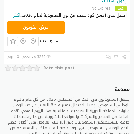
بدون استتناء
عروض التسوق
No Expires
كود
احصل على أحسن كود خصم من نون السعودية لعام 2026
...
أكثر
في المملكة العربية السعودية، يُعد الوطني السعودي
RRF24
وجهة رائعة لعشاق التسوق. يوفر للزبائن مجموعة كبيرة
عرض الكوبون
من العروض والتخفيضات على المنتجات المختلفة. إليكم
نظرة على بعض أفضل عروض الوطني السعودي لعام
63% تم بنجاح
2026.
3279 مستخدم - 0 اليوم
تخفيضات وعروض في المحلات التجارية
Rate this post
عروض وتخفيضات متنوعة:
يقدم الوطني السعودي العديد
من العروض والتخفيضات في المحلات التجارية المختلفة.
بغض النظر عن اهتماماتك في التسوق، ستجد عروضًا رائعة
مقدمة
على الملابس والأحذية والإلكترونيات والأدوات المنزلية
والعديد من المنتجات الأخرى. فبمجرد زيارتك لأحد فروع
يحتفل السعوديون في الـ23 من أغسطس 2026 من كل عام باليوم
الوطني السعودي، ستجد نفسك محاطًا بالصفقات المذهلة.
الوطني السعودي، وهذا الاحتفال يعتبر فرصة للتعبير عن حب الوطن
والولاء للمملكة العربية السعودية. وبمناسبة هذا اليوم المهم، تقدم
هناك جدول بسيط يوضح لك بعضًا من أفضل عروض الوطني
العديد من المتاجر والشركات والمواقع الإلكترونية عروضًا وتخفيضات
خاصة للمستهلكين السعوديين. ومن أبرز تلك العروض هي أكواد خصم
السعودي:
اليوم الوطني السعودي التي توفر فرصة للمستهلكين للاستفادة من
خصومات وتوفيرات مذهلة عند التسوق أو الحجز عبر الإنترنت.