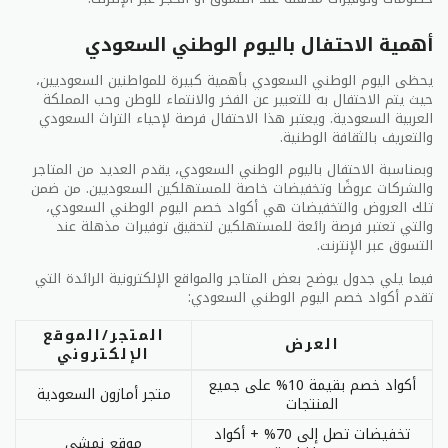
القسم
التخفيضات والعروض
الملابس
خصومات تصل إلى 50٪ على مجموعة
أهمية الاحتفال باليوم الوطني السعودي
والأحذية
مختارة من الملابس والأحذية
يحظى اليوم الوطني السعودي بأهمية كبيرة للمواطنين السعوديين،
خصومات حصرية على الهواتف الذكية
حيث يتم الاحتفال به للتعبير عن الفخر والانتماء للوطن وحب المملكة
الإلكترونيات
وأجهزة التلفزيون والأجهزة اللوحية
العربية السعودية. ويعتبر هذا الاحتفال فرصة لإحياء التراث السعودي
والتعريف بالثقافة الوطنية.
الأدوات
تخفيضات على أدوات المطبخ وأدوات
المنزلية
التنظيف والأجهزة الكهربائية
وبمناسبة الاحتفال باليوم الوطني السعودي، يقدم العديد من المتاجر
والشركات عروضًا وتخفيضات خاصة للمستهلكين السعوديين. من ضمن
قسم
عروض حصرية على المشروبات والمواد
تلك العروض والتخفيضات هي أكواد خصم اليوم الوطني السعودي،
البقالة
الغذائية الأساسية
والتي تعتبر فرصة رائعة للمستهلكين لتحقيق توفيرات مذهلة عند
التسوق عبر الإنترنت.
هذه بعض أفضل عروض الوطني السعودي في عام 2026.
فيما يلي جدول يوضح بعض المتاجر والمواقع الإلكترونية الرائدة التي
مهما كانت احتياجاتك أو اهتماماتك في التسوق، ستجد
تقدم أكواد خصم اليوم الوطني السعودي:
عروضًا رائعة لتلبية احتياجاتك وتوفير نقودك في نفس
المتجر/الموقع
الوقت. قم بزيارة أقرب فرع للوطني السعودي واستمتع
العرض
الإلكتروني
بتجربة تسوق ممتعة واقتصادية.
أكواد خصم بقيمة 10% على جميع
متجر أمازون السعودية
عروض السياحة الداخلية
المنتجات
تخفيضات تصل إلى 70% + أكواد
موقع نمشي