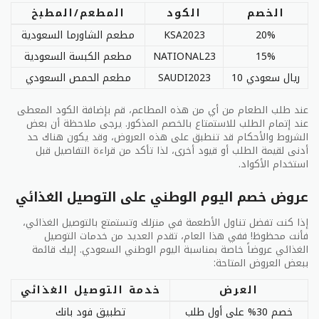
الخصم
الكود
المطعم/المطبخ
مطعم الوطني:
يعتبر مطعم الوطني من أفضل المطاعم
في السعودية، حيث يقدم تشكيلة متنوعة من الأطباق
20%
KSA2023
مطعم الشاورما السعودية
العربية والعالمية. يتميز المطعم بجودة الطعام وتنوع
15%
NATIONAL23
مطعم الكبسة السعودية
القائمة، مما يجعله الخيار المثالي للذهاب لتناول وجبة
لذيذة مع الأصدقاء أو العائلة. إضافةً إلى ذلك يوفر
10 ريال سعودي
SAUDI2023
مطعم الحمص السعودي
المطعم عروض خاصة وخصومات للزبائن.
عند طلب الطعام من أي من هذه المطاعم، قم بإضافة الكود المعطى
عند إتمام الطلب للاستمتاع بالخصم المذكور. يرجى ملاحظة أن بعض
مقهى الوطني:
الشروط والأحكام قد تنطبق على هذه العروض، وقد يكون هناك حد
أدنى لقيمة الطلب أو قيود أخرى، لذا تأكد من قراءة التفاصيل قبل
مقهى الوطني:
هو المكان المثالي للاستمتاع بكوب من
استخدام الأكواد.
القهوة الطازجة والوجبات الخفيفة. يوفر المقهى أجواء
مريحة وهادئة، حيث يمكن أن تتمتع بوقتك مع الأصدقاء أو
عروض خصم اليوم الوطني على التوصيل الغذائي
لتخلص من ضغوط الحياة اليومية. إضافةً إلى القهوة
الرائعة، يتم تقديم مجموعة متنوعة من المشروبات الأخرى
إذا كنت تفضل تناول الأطعمة في منزلك وتستمتع بالتوصيل الغذائي،
والوجبات الخفيفة لتلبية جميع الأذواق.
فأنت محظوظ! ففي هذا العام، تقدم العديد من خدمات التوصيل
الغذائي عروضاً خاصة بمناسبة اليوم الوطني السعودي. إليك قائمة
هنا جدول لمساعدتك في اتخاذ قرار:
ببعض العروض المتاحة:
المطعم/
مطعم
مقهى
العرض
خدمة التوصيل الغذائي
المقهى
الوطني
الوطني
خصم 30% على أول طلب
تطبيق فود بانك