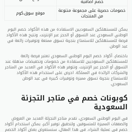
في المملكة العربية السعودية، تعتبر السياحة الداخلية من
خصم اضافية
أهم الخيارات التي يمكن للمواطنين والمقيمين في
خصومات حصرية على مجموعة متنوعة
موقع سوق.كوم
المملكة الاستمتاع بها. تقدم شركة الخطوط الجوية
من المنتجات
الوطنية السعودية، المعروفة بـ “السعودية”، عروضًا سياحية
جذابة لاستكشاف العديد من الوجهات السياحية داخل
يمكن للمستهلكين السعوديين الاستفادة من هذه الأكواد خصم اليوم
المملكة. إليكم قائمة بأفضل عروض الوطني السعودي
الوطني السعودي عند التسوق أو الحجز عبر الإنترنت. وتتيح هذه الأكواد
لعام 2026.
فرصة للمستهلكين للاستمتاع بتجربة تسوق ممتعة وتوفيرات رائعة في
عيد الوطن.
عروض الفنادق والمنتجعات في المملكة
باختصار، أكواد خصم اليوم الوطني السعودي تعتبر فرصة رائعة
للمستهلكين السعوديين للاستفادة من خصومات وتخفيضات مذهلة عند
تعتبر الفنادق والمنتجعات في المملكة العربية السعودية
التسوق أو الحجز عبر الإنترنت. وتتوفر هذه الأكواد في العديد من المتاجر
من أفضل الوجهات للاستجمام والاسترخاء. توفر العديد من
والشركات الرائدة في المملكة. احرص على استخدام هذه الأكواد
الفنادق والمنتجعات تجارب فريدة تناسب مختلف الأذواق
للاستمتاع بتجربة تسوق مميزة وتوفيرات كبيرة في عيد الوطن
السعودي.
والميزانيات. يقدم الوطني السعودي عروضًا حصرية للإقامة
في هذه الفنادق والمنتجعات الرائعة، مما يجعلها الخيار
كوبونات خصم في متاجر التجزئة
الأفضل لجميع الباحثين عن تجربة فاخرة ومميزة.
السعودية
هناك جدول لمقارنة العروض:
في اليوم الوطني السعودي، تقدم متاجر التجزئة العديد من العروض
مواصفات
الوطني السعودي
والصفقات المميزة للمتسوقين. ولتحقيق توفير أكبر، يمكن استخدام أكواد
خصم في عملية الشراء. في هذا المقال، سنستعرض بعض أكواد الخصم
الفنادق والمنتجعات
تنوع واسع من الخيارات