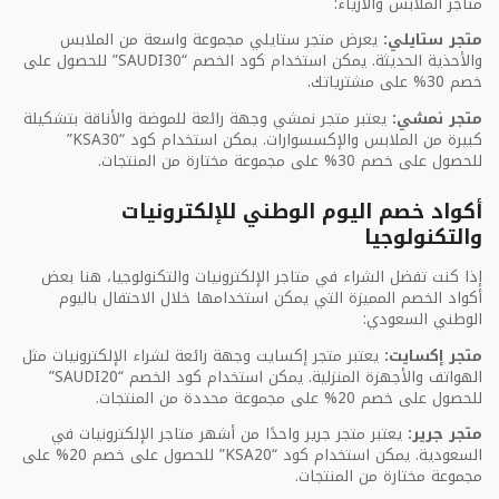
متاجر الملابس والأزياء:
الكلاسيكية والعصرية. بالإضافة إلى ذلك ، يقدم المسرح
السعودي عروضا متنوعة تشمل المسرحيات الكوميدية
متجر ستايلي:
يعرض متجر ستايلي مجموعة واسعة من الملابس
والدرامية والموسيقية. ومن الجدير بالذكر أن هناك العديد
والأحذية الحديثة. يمكن استخدام كود الخصم “SAUDI30” للحصول على
خصم 30% على مشترياتك.
من العروض الفنية والمعارض التي تعقد في المدن
السعودية ، مما يسمح للناس بالاستمتاع بالأعمال الفنية
متجر نمشي:
يعتبر متجر نمشي وجهة رائعة للموضة والأناقة بتشكيلة
المذهلة واكتشاف المواهب الفنية المحلية والدولية.
كبيرة من الملابس والإكسسوارات. يمكن استخدام كود “KSA30”
للحصول على خصم 30% على مجموعة مختارة من المنتجات.
يقدم الجدول التالي مقارنة بسيطة بين عروض الأوبرا
والمسرح والعروض الفنية في المملكة العربية السعودية:
أكواد خصم اليوم الوطني للإلكترونيات
والتكنولوجيا
عروض
العروض
المواصفات
الأوبرا
المسرحية
إذا كنت تفضل الشراء في متاجر الإلكترونيات والتكنولوجيا، هنا بعض
أكواد الخصم المميزة التي يمكن استخدامها خلال الاحتفال باليوم
فني عصري
نوع العرض
مسرحيات متنوعة
الوطني السعودي:
وكلاسيكي
متجر إكسايت:
يعتبر متجر إكسايت وجهة رائعة لشراء الإلكترونيات مثل
مكان العرض
صالة الأوبرا
مسارح مختلفة
الهواتف والأجهزة المنزلية. يمكن استخدام كود الخصم “SAUDI20”
للحصول على خصم 20% على مجموعة محددة من المنتجات.
التصميم
راقي وجذاب
متنوع ومبتكر
متجر جرير:
يعتبر متجر جرير واحدًا من أشهر متاجر الإلكترونيات في
الفنانين
فرق مسرحية محترفة
دوليين ومحليين
السعودية. يمكن استخدام كود “KSA20” للحصول على خصم 20% على
المشاركين
ومحلية
مجموعة مختارة من المنتجات.