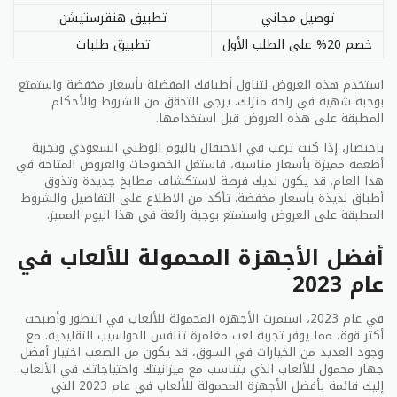
أطباق
عربية وعالمية
وجبات خفيفة
توصيل مجاني
تطبيق هنقرستيشن
الأجواء
مريحة
هادئة
خصم 20% على الطلب الأول
تطبيق طلبات
الخصومات
متوفرة
غير محدد
استخدم هذه العروض لتناول أطباقك المفضلة بأسعار مخفضة واستمتع
بوجبة شهية في راحة منزلك. يرجى التحقق من الشروط والأحكام
هذه بعض أفضل عروض المطاعم والمقاهي في الوطني
المطبقة على هذه العروض قبل استخدامها.
السعودي لعام ٢٠٢٦ التي تستحق الاهتمام. كل مطعم
ومقهى له مميزاته وخصائصه الفريدة. من المهم اختيار
باختصار، إذا كنت ترغب في الاحتفال باليوم الوطني السعودي وتجربة
أطعمة مميزة بأسعار مناسبة، فاستغل الخصومات والعروض المتاحة في
العرض الذي يتناسب مع ميزانيتك وذوقك الشخصي.
هذا العام. قد يكون لديك فرصة لاستكشاف مطابخ جديدة وتذوق
أطباق لذيذة بأسعار مخفضة. تأكد من الاطلاع على التفاصيل والشروط
الخاتمة
المطبقة على العروض واستمتع بوجبة رائعة في هذا اليوم المميز.
في هذه الأيام، يتنافس العديد من المحلات والشركات في
أفضل الأجهزة المحمولة للألعاب في
المملكة العربية السعودية على تقديم أفضل العروض
عام 2023
والتخفيضات للعملاء. يعد
الوطني السعودي
واحدًا من أبرز
المحلات التجارية التي توفر عروضًا مميزة ويمكن الاستفادة
في عام 2023، استمرت الأجهزة المحمولة للألعاب في التطور وأصبحت
منها.
أكثر قوة، مما يوفر تجربة لعب مغامرة تنافس الحواسيب التقليدية. مع
وجود العديد من الخيارات في السوق، قد يكون من الصعب اختيار أفضل
النصائح الهامة عند اختيار والاستفادة من
جهاز محمول للألعاب الذي يتناسب مع ميزانيتك واحتياجاتك في الألعاب.
العروض
إليك قائمة بأفضل الأجهزة المحمولة للألعاب في عام 2023 التي