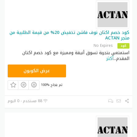
كود خصم ACTAN الجديد (FAT10) أثناء عملية الدفع على
الموقع أو التطبيق. كل ما عليك فعله هو اختيار منتجاتك
المفضلة، وأدخل كود الخصم للحصول على خصم 70%.
كود خصم اكتان نوف فاشن تخفيض 20% من قيمة الطلبية من
متجر ACTAN
No Expires
كود
استمتعي بتجربة تسوق أنيقة ومميزة مع كود خصم اكتان
المقدم
...
أكثر
ACTAN
عرض الكوبون
100% تم بنجاح
88 مستخدم - 0 اليوم