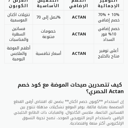
التوفير
الخصم
التخفيض
العرض /
الإجمالية
الإضافي
الأساسية
الكوبون
70% + 10%
تنزيلات اكتان
ACTAN
تصل إلى 70%
خصم إضافي
الموسمية
خصم إضافي
فساتين
خصومات
10% فور
ACTAN
السهرة
متنوعة
السداد
والمناسبات
أطقم الموضة
أعلى توفير
ACTAN
أسعار تنافسية
والملابس
متاح بالخليج
اليومية
كيف تتصدرين صيحات الموضة مع كود خصم
Actan الحصري؟
إن استخدام **كوبون خصم اكتان** يضمن لكِ اقتناص أرقى القطع
المصممة بعناية فائقة. يوفر الموقع تشكيلات مذهلة تتنوع بين
الفساتين الناعمة، ملابس الكاجوال، والعبايات ذات الطابع الخليجي
الراقي. باستخدام الرمز الترويجي الموحد، تصبح تجربة التسوق
الإلكتروني أكثر متعة واقتصادية.