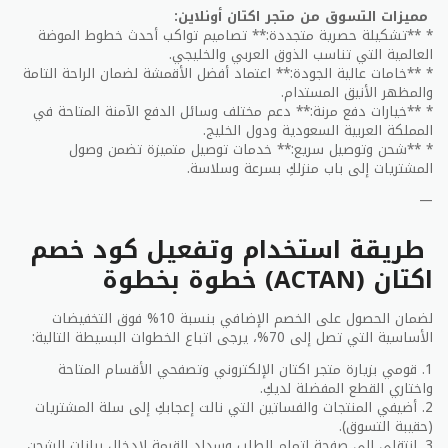
مميزات التسوق من متجر اكتان أونلاين:
* **تشكيلة حصرية متجددة:** تصاميم تواكب أحدث خطوط الموضة
العالمية التي تناسب الذوق العربي والخليجي.
* **خامات عالية الجودة:** اعتماد أفضل الأقمشة لضمان الراحة التامة
والمظهر الأنيق المستدام.
* **خيارات دفع مرنة:** دعم مختلف وسائل الدفع الآمنة المتاحة في
المملكة العربية السعودية ودول الخليج.
* **شحن وتوصيل سريع:** خدمات توصيل متميزة تضمن وصول
المشتريات إلى باب منزلكِ بسرعة وسلاسة.
—
طريقة استخدام وتفعيل كود خصم
اكتان (ACTAN) خطوة بخطوة
لضمان الحصول على الخصم الإضافي بنسبة 10% فوق التخفيضات
الأساسية التي تصل إلى 70%، يرجى اتباع الخطوات البسيطة التالية:
1. قومي بزيارة متجر اكتان الإلكتروني وتصفحي الأقسام المتاحة
واختاري القطع المفضلة لديكِ.
2. أضيفي المنتجات والفساتين التي نالت إعجابكِ إلى سلة المشتريات
(حقيبة التسوق).
3. انتقلي إلى صفحة إتمام الطلب وسداد القيمة لإدخال بيانات الشحن