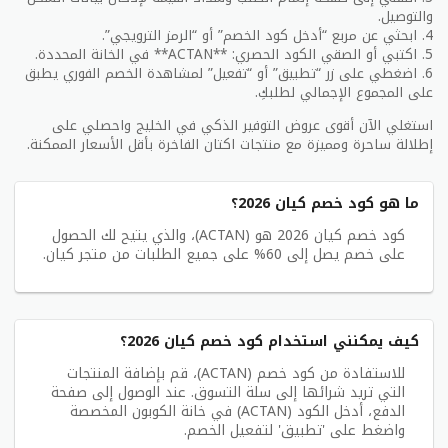
والتوصيل.
4. ابحثي عن مربع “أدخل كود الخصم” أو “الرمز الترويجي”.
5. اكتبي أو الصقي الكود الحصري: **ACTAN** في الخانة المحددة.
6. اضغطي على زر “تطبيق” أو “تفعيل” لمشاهدة الخصم الفوري يطبق
على المجموع الإجمالي لطلبكِ.
استغلي الآن أقوى عروض التوفير الذكي في الخليج واحصلي على
إطلالة ساحرة ومميزة مع منتجات اكتان الفاخرة بأقل الأسعار الممكنة.
ما هو كود خصم كيان 2026؟
كود خصم كيان 2026 هو (ACTAN)، والذي يتيح لك الحصول
على خصم يصل إلى 60% على جميع الطلبات من متجر كيان.
كيف يمكنني استخدام كود خصم كيان 2026؟
للاستفادة من كود خصم (ACTAN)، قم بإضافة المنتجات
التي تريد شرائها إلى سلة التسوق. عند الوصول إلى صفحة
الدفع، أدخل الكود (ACTAN) في خانة الكوبون المخصصة
واضغط على 'تطبيق' لتفعيل الخصم.