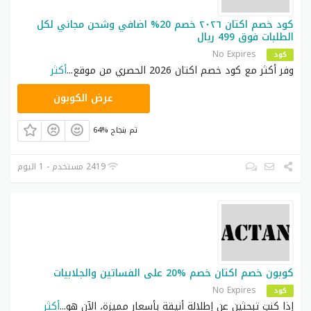
كود خصم اكتان ٢٠٢٦ خصم 20% اضافي وشحن مجاني لكل
الطلبات فوق 499 ريال
No Expires
كود
وفر أكثر مع كود خصم اكتان 2026 الحصري من موقع
...
أكثر
ACTAN
عرض الكوبون
64% تم بنجاح
2419 مستخدم - 1 اليوم
كوبون خصم اكتان خصم %20 على الفساتين والجلابيات
No Expires
كود
إذا كنتِ تبحثين عن إطلالة أنيقة بأسعار مميزة، الآن هو
...
أكثر