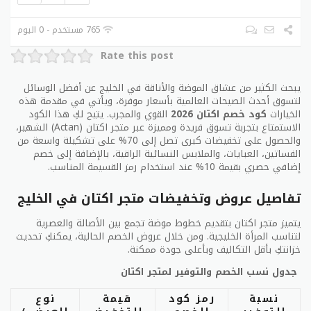
765 مستخدم - 0 اليوم
Rate this post
يبحث الكثير من عشاق الموضة والأناقة في الخليج عن أفضل الوسائل
لتسوق أحدث الصيحات العالمية بأسعار موفرة، ويأتي في مقدمة هذه
الخيارات
كود خصم اكتان 2026
القوي والمجرب. يتيح لكِ هذا الكود
الاستمتاع بتجربة تسوق فريدة ومميزة عبر متجر اكتان (Actan) الشهير،
والحصول على تخفيضات كبرى تصل إلى 70% على تشكيلة واسعة من
الفساتين، العبايات، والملابس النسائية الراقية، بالإضافة إلى خصم
إضافي حصري بقيمة 10% عند استخدام رمز القسيمة المناسب.
تفاصيل عروض وتخفيضات متجر اكتان في الخليج
يتميز متجر اكتان بتقديم خطوط موضة تجمع بين الأصالة والعصرية
لتناسب المرأة الخليجية. ومن خلال عروض الخصم الحالية، يمكنكِ تحديث
خزانتكِ بأقل التكاليف وبأعلى جودة ممكنة.
جدول نسب الخصم والتوفير لمتجر اكتان
نسبة
رمز كود
قيمة
نوع