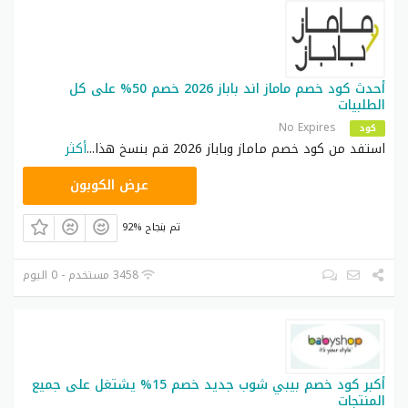
أحدث كود خصم ماماز اند باباز 2026 خصم 50% على كل
الطلبيات
No Expires
كود
استفد من كود خصم ماماز وباباز 2026 قم بنسخ هذا
...
أكثر
AT77
عرض الكوبون
92% تم بنجاح
3458 مستخدم - 0 اليوم
أكبر كود خصم بيبي شوب جديد خصم 15% يشتغل على جميع
المنتجات