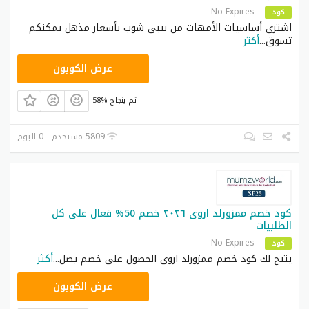
No Expires
كود
اشتري أساسيات الأمهات من بيبي شوب بأسعار مذهل يمكنكم
تسوق
...
أكثر
BB32
عرض الكوبون
58% تم بنجاح
5809 مستخدم - 0 اليوم
كود خصم ممزورلد اروى ٢٠٢٦ خصم 50% فعال على كل
الطلبيات
No Expires
كود
يتيح لك كود خصم ممزورلد اروى الحصول على خصم يصل
...
أكثر
DR88
عرض الكوبون