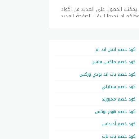
يمكنك الحصول على العديد من اكواد
يمكنكم ان تجدوا اسفل الصفحة العديد
ه المتاجر لتتسوق عبر الأنترنيت كما
م الذي تحتاجه او عدم اشتغال كود
[su_button url=”https:
كود خصم اتش اند ام
color=”#000000″ size=”8″ icon=”
كود خصم ماكس فاشن
كود خصم باث اند بودي وركس
كود خصم ستايلي
كود خصم ممزورلد
كود خصم هوم بوكس
كود خصم أديداس
كود خصم بات بات