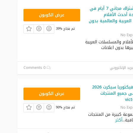
أحصل على إشتراك مجاني 7 أيام في
OSN50
دة أحدث الأفلام
عرض الكوبون
لعربية والعالمية بدون
39% تم بنجاح
No Exp
فلام والمسلسلات العربية
يرها بدون اعلانات
بريد الإلكتروني
0 Comments
كوبون خصم فيكتوريا سيكرت 2026
ZSRW
% على جميع المنتجات
عرض الكوبون
vict
No Exp
90% تم بنجاح
عة كبيرة من المنتجات
...
أكثر