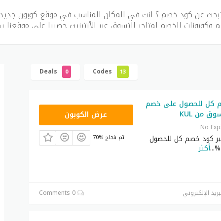
بحث عن كود خصم ؟ انت في المكان المناسب في موقع كوبون جديد 
 وكوبونات الخصم لمتاجر التسوق عبر الأنترنيت حصريا على موقعنا 
أكواد وكوبونات الخصم يمكنكم الإختيار الكود المناسب لكم من بين هذ
م التواصل معنا عبر الواتساب في حالة عدم العثور على الكود الخص
م لكي نقوم بمنحك كود خصم جديد
Deals
Codes
0
13
//bit.ly/2mCl591″ target=”blank” style=”3d” background=”#fcc
icon: mail-forward” icon_color=”#fffff” text_shadow=”0px 0p
[/su_button]
م كل للحصول على خصم
T9A
عرض الكوبون
No Exp
ر كود خصم كل للحصول
70% تم بنجاح
...
أكثر
بريد الإلكتروني
0 Comments