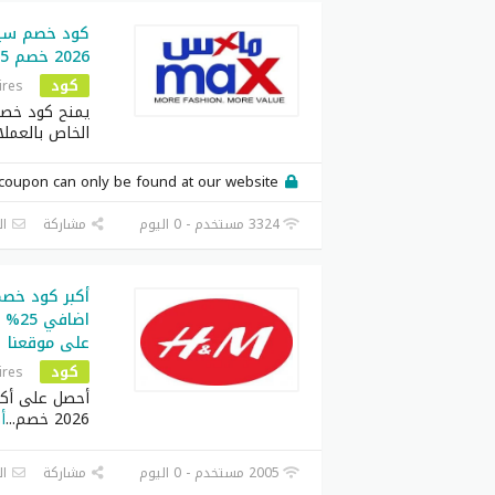
كود خصم سي
2026 خصم 35% فعال للعملاء الجدد
كود
ires
يمنح كود خص
الخاص بالعملا
coupon can only be found at our website.
3324 مستخدم - 0 اليوم
مشاركة
ال
اضاف
على موقعنا
كود
ires
أحصل على أكب
2026 خصم
...
أ
2005 مستخدم - 0 اليوم
مشاركة
ال