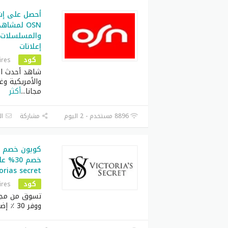
OSN لمشاه
والمسلسلات ا
إعلانات
كود
ires
شاهد أحدث الأ
والأمريكية وغ
مجانا
...
أكثر
8896 مستخدم - 2 اليوم
مشاركة
ال
خصم 30
orias secret
كود
ires
تسوق من مجمو
ووفر 30 ٪ إضافية