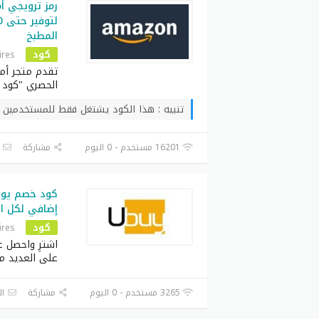
المطبخ
كود
ires
تقدم متجر أما
الحصري "كود 
تنبيه : هذا الكود يشتغل فقط للمستخدمين ف
16201 مستخدم - 0 اليوم
مشاركة
ا
إضافي لكل ال
كود
ires
على العديد م
3265 مستخدم - 0 اليوم
مشاركة
ال