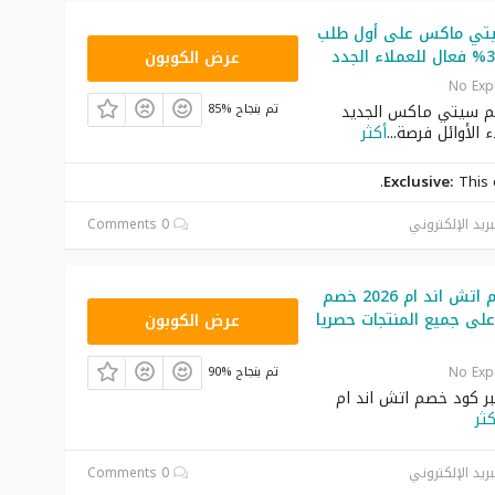
تي ماكس على أول طلب
EF7
عرض الكوبون
No Exp
م سيتي ماكس الجديد
85% تم بنجاح
ء الأوائل فرصة
...
أكثر
Exclusive:
This 
بريد الإلكتروني
0 Comments
أكبر كود خصم اتش اند ام 2026 خصم
AKXW
ي 25% على جميع المنتجات حصريا
عرض الكوبون
No Exp
90% تم بنجاح
ر كود خصم اتش اند ام
كثر
بريد الإلكتروني
0 Comments