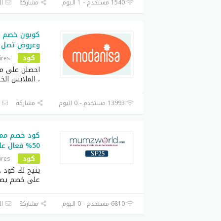
1540 مستخدم - 1 اليوم
مشاركة
ال
كوبون خصم م
وعروض تصل الى
كود
ires
احصلن على م
، الملابس الخا
13993 مستخدم - 0 اليوم
مشاركة
ا
50% فعال على كل الطلبيات
كود
ires
يتيح لك كود 
على خصم يص
6810 مستخدم - 0 اليوم
مشاركة
ال