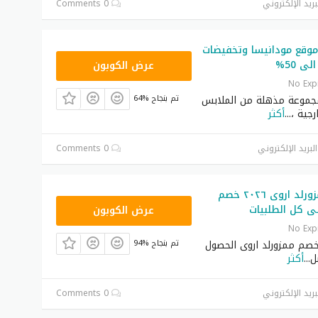
بريد الإلكتروني
0 Comments
وقع مودانيسا وتخفيضات
RA46
 50%
عرض الكوبون
No Exp
جموعة مذهلة من الملابس
64% تم بنجاح
رجية ،
...
أكثر
لبريد الإلكتروني
0 Comments
كود خصم ممزورلد اروى ٢٠٢٦ خصم
DR88
عرض الكوبون
No Exp
خصم ممزورلد اروى الحصول
94% تم بنجاح
ل
...
أكثر
بريد الإلكتروني
0 Comments