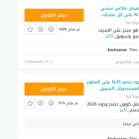
خفيض ماكس سيتي
EF7
عرض الكوبون
No Exp
 متجر على الانترنت
100% تم بنجاح
يع وتسويق
...
أكثر
Exclusive:
This 
بريد الإلكتروني
0 Comments
كود خصم وجوه خصم 35% على العطور
ICW77
لمستحضرات التجميل
عرض الكوبون
No Exp
احصل على افضل كوبون خصم وجوه 2026
91% تم بنجاح
خصم
...
أكثر
 في مصر
Exclusive:
This 