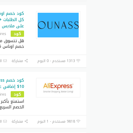
على ملابس
كود
ires
هل تتسوق من
خصم اوناس 2026 فأنت
1313 مستخدم - 0 اليوم
مشاركة
ال
10$ إضافي على جميع طلباتك اليوم
كود
ires
استمتع بأكبر
الخصم السريع
9818 مستخدم - 1 اليوم
مشاركة
ال