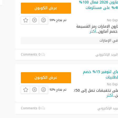
رمز ترويجي أمازون 2026 فعال 100%
SAVE
لتوفير حتى 40% على مستلزمات
عرض الكوبون
No Exp
59% تم بنجاح
زون الامارات رمز القسيمة
خصم أمازون
...
أكثر
ي الإمارات
لبريد الإلكتروني
0 Comments
كود خصم يوباي لتوفير 15% خصم
ADM40
طلبيات
عرض الكوبون
No Exp
اشترِ واحصل على تخفيضات تصل إلى 50٪
92% تم بنجاح
ن
...
أكثر
بريد الإلكتروني
0 Comments