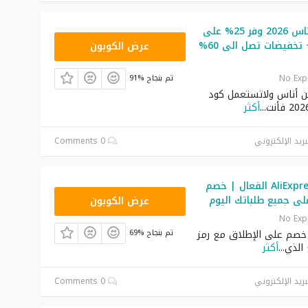
كود خصم اوناس 2026 وفر 25% على
DB115
كل الطلبات + تخفيضات تصل الى 60%
عرض الكوبون
No Exp
91% تم بنجاح
 أناس ولاتستعمل كود
...
أكثر
بريد الإلكتروني
0 Comments
كود خصم AliExpress الفعال | خصم
GCCWS4
عرض الكوبون
No Exp
 خصم على الإطلاق مع رمز
69% تم بنجاح
 الذي
...
أكثر
بريد الإلكتروني
0 Comments