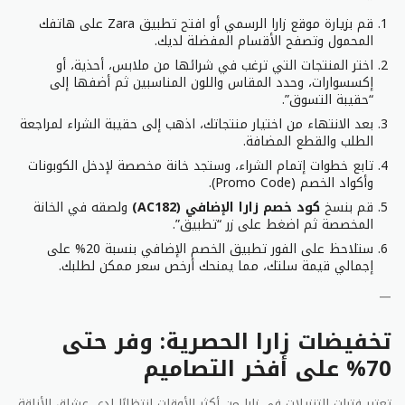
بتعيين تنبيهاتك وابق على اطلاع على أحدث كوبونات خصم
قم بزيارة موقع زارا الرسمي أو افتح تطبيق Zara على هاتفك
ماركة زارا بينما تقدم لك أفضل العروض في اليوم.
المحمول وتصفح الأقسام المفضلة لديك.
اختر المنتجات التي ترغب في شرائها من ملابس، أحذية، أو
إكسسوارات، وحدد المقاس واللون المناسبين ثم أضفها إلى
“حقيبة التسوق”.
بعد الانتهاء من اختيار منتجاتك، اذهب إلى حقيبة الشراء لمراجعة
الطلب والقطع المضافة.
تابع خطوات إتمام الشراء، وستجد خانة مخصصة لإدخل الكوبونات
وأكواد الخصم (Promo Code).
قم بنسخ
كود خصم زارا الإضافي (AC182)
ولصقه في الخانة
المخصصة ثم اضغط على زر “تطبيق”.
ستلاحظ على الفور تطبيق الخصم الإضافي بنسبة 20% على
إجمالي قيمة سلتك، مما يمنحك أرخص سعر ممكن لطلبك.
—
تخفيضات زارا الحصرية: وفر حتى
70% على أفخر التصاميم
تعتبر فترات التنزيلات في زارا من أكثر الأوقات انتظارًا لدى عشاق الأناقة