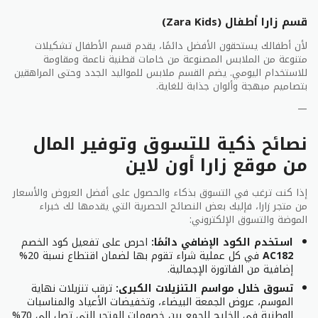
قسم زارا أطفال (Zara Kids)
لأن أطفالك يستحقون الأفضل دائمًا، يقدم قسم الأطفال تشكيلات
متنوعة من الملابس المصنوعة من خامات قطنية ناعمة ومقاومة
للاستخدام اليومي. يضم القسم ملابس للمواليد الجدد وحتى المراهقين
بتصاميم مبهجة وألوان جذابة للغاية.
—
نصائح ذكية للتسوق وتوفير المال
من موقع زارا أون لاين
إذا كنت ترغب في التسوق بذكاء والحصول على أفضل العروض والأسعار
من متجر زارا، فإليك بعض النصائح الحصرية التي يقدمها لك خبراء
الموضة والتسوق الإلكتروني:
استخدم الكود الإضافي دائمًا:
احرص على تفعيل كود الخصم
AC182
في كل عملية شراء تقوم بها لضمان اقتطاع نسبة 20%
إضافية من الفاتورة الإجمالية.
تسوق خلال مواسم التنزيلات الكبرى:
ترقب تنزيلات نهاية
الموسم، عروض الجمعة البيضاء، وتخفيضات الأعياد والمناسبات
الوطنية في الخليج للجمع بين خصومات المتجر التي تصل إلى 70%