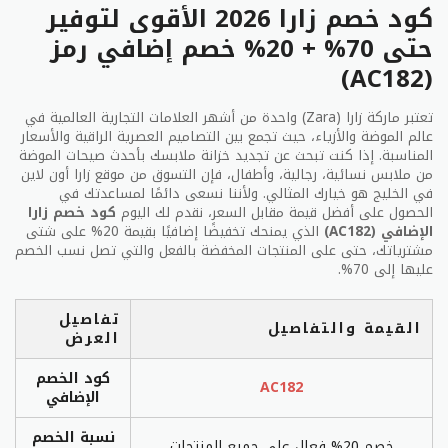
كود خصم زارا 2026 الأقوى لتوفير
ملابسك، بما في ذلك أفضل الكتب مبيعا، يمكن العثور
عليها في أي مكان وفي أي وقت وتستطيع توفير المال
حتى 70% + 20% خصم إضافي رمز
عند استخدام كود خصم زارا.
(AC182)
تسوق هذايا لأحبائك من زارا
تعتبر ماركة زارا (Zara) واحدة من أشهر العلامات التجارية العالمية في
اختيار هدية مثالية من مجموعة واسعة من الفساتين
عالم الموضة والأزياء، حيث تجمع بين التصاميم العصرية الراقية والأسعار
المناسبة. إذا كنت تبحث عن تجديد خزانة ملابسك بأحدث صيحات الموضة
والملابس زارا اون لاين، أضف كود خصم زارا لقتصاد المال
من ملابس نسائية، رجالية، وأطفال، فإن التسوق من موقع زارا أون لاين
فمن الصعب اختيار قطعة مثالية من الملابس لشخص آخر.
في الخليج هو خيارك المثالي. ولأننا نسعى دائمًا لمساعدتك في
تجنب الإجهاد، لأنه عند اختيار بطاقة هدية زارا، لم يكن
الحصول على أفضل قيمة مقابل السعر، نقدم لك اليوم
كود خصم زارا
لديك ما يدعو للقلق حول حجم، نمط، أو ما إذا كان اللون
الإضافي (AC182)
الذي يمنحك تخفيضًا إضافيًا بقيمة 20% على شتى
سوف يرضي بشرتك. يمكنك اختيار معطف فرو صناعي فاخر
مشترياتك، حتى على المنتجات المخفضة بالفعل والتي تصل نسب الخصم
أو أحذية طباعة الثعبان لتخصيص هديتك، وكلاهما يفوز!
عليها إلى 70%.
اختر إرسالها عن طريق البريد أو البريد الإلكتروني، وبمجرد
أن يتلقى شخص خاص هديته منك، تقدم لهم من زارا
تفاصيل
القيمة والتفاصيل
لمساعدتهم على توسيعه إلى أبعد من ذلك.
العرض
كود الخصم
تواصل مع خدمة العملاء متجر زارا
AC182
الإضافي
متجر فساتين زارا والمعاطف وحتى الرجال باستخدام فيزا،
نسبة الخصم
ماستركارد، أمريكان إكسبريس، جي سي بي، بايبل،
خصم 20% فعال على جميع المنتجات