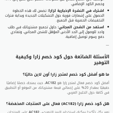
وخصم الكود الإضافي.
اشترك في النشرة الإخبارية لزارا:
تضمن لك هذه الخطوة
الحصول على إشعارات فورية حول التشكيلات الجديدة وبداية فترات
التخفيضات الحصرية قبل الجميع.
استفد من الشحن المجاني:
حاول تجميع مشترياتك في طلب
واحد للوصول إلى الحد الأدنى المؤهل للشحن المجاني، وتفادي
دفع رسوم توصيل إضافية.
—
الأسئلة الشائعة حول كود خصم زارا وكيفية
التوفير
ما هو أفضل كود خصم لمتجر زارا أون لاين حاليًا؟
أفضل كود خصم فعال لمتجر زارا هو
AC182
، حيث يمنحك خصمًا إضافيًا
حقيقيًا بمقدار 20% على إجمالي قيمة مشترياتك من الموقع أو التطبيق
في كافة دول الخليج العربي.
هل كود خصم زارا (AC182) فعال على المنتجات المخفضة؟
نعم بكل تأكيد! يمكنك استخدام الرمز الترويجي
AC182
على المنتجات