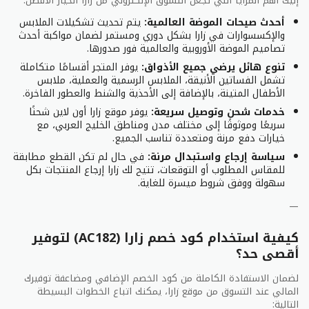
إليك أهم المزايا التي تجعل التسوق الإلكتروني من زارا الخيار الأفضل:
على ملصق العودة المقدمة – والامر متروك لك!
أحدث صيحات الموضة العالمية:
يتم تحديث تشكيلات الملابس
والإكسسوارات في زارا بشكل دوري ومستمر لضمان مواكبة أحدث
أفضل عروض زارا لتسوق من الأنترنيت
تصاميم الموضة الأوروبية والعالمية فور صدورها.
للحصول على أسلوب أنيق بنس واحد، يمكنك الاعتماد على
تنوع هائل يرضي جميع الأذواق:
يوفر المتجر أقسامًا متكاملة
تشمل الفساتين الأنيقة، الملابس الرسمية والعملية، ملابس
العلامة التجارية لتجلب لك أفضل أزياء فقط في يوم
الأطفال المتينة، بالإضافة إلى الأحذية والشنط والعطور الفاخرة.
الجمعة الأسود. غالبا ما تقدم خصم على مستوى الموقع
خدمات شحن وتوصيل سريعة:
يوفر موقع زارا أون لاين شحنًا
على أفضل الفساتين والبلوزات والجينز والسترات والعديد
سريعًا وموثوقًا إلى مختلف مدن ومناطق الخليج العربي، مع
من الملابس الأخرى في الموسم، ليست هناك حاجة للتفكير
خيارات دفع مرنة ومتعددة تناسب الجميع.
في فحصها لأول مرة هذا العام.
سياسة إرجاع واستبدال مرنة:
في حال لم تكن القطع مطابقة
في الماضي، عرضوا خصم 30٪ ضخم على متجرهم بأكمله،
للمقاس المطلوب أو التوقعات، تتيح لك زارا إرجاع المنتجات بكل
سهولة ووفق شروط ميسرة للغاية.
لقد قرأته بالتأكيد بشكل صحيح، مما يعني أنه يمكنك أخيرا
شراء هذا الزوج من الأحذية أو السترة التي كنت تنتظرها
—
منذ أشهر. لا تتردد في تدليل الجميع على قائمة التسوق
الخاصة بك أيضا، لأنه مع هذه الخصومات الجميع يستحق
كيفية استخدام كود خصم زارا (AC182) لتوفير
شيئا خاصا!
أقصى حد؟
سيكون من الذكي البدء في إعداد قائمة رغباتك الآن، لذلك
لضمان الاستفادة الكاملة من كود الخصم الإضافي ومضاعفة توفيرك
بمجرد بدء يوم الجمعة الأسود، يمكنك إضافة كل شيء
المالي عند التسوق من موقع زارا، يمكنك اتباع الخطوات البسيطة
بثقة إلى عربة التسوق الخاصة بك. ابدأ التصفح الآن، وقم
التالية: