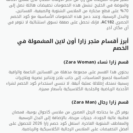
والموضة في الخليج. تشمل هذه الخصومات تخفيضات هائلة تصل إلى
70% على قطع مختارة من الملابس الشتوية والصيفية، الفساتين،
والبدل الرسمية. وعند دمج هذه الخصومات الأساسية مع كود الخصم
الحصري
AC182
، فإنك تحصل على صفقة تسوق استثنائية لا تتوفر في
أي مكان آخر.
أبرز أقسام متجر زارا أون لاين المشمولة في
الخصم
قسم زارا نساء (Zara Woman)
يحتوي هذا القسم على مجموعة مذهلة من الفساتين الناعمة والراقية
المناسبة لجميع المناسبات، إلى جانب بلايز وتنانير عصرية وبلازيرات
رسمية تمنحك إطلالة عملية أنيقة. لا تنسي استخدام كود الخصم لشراء
الأحذية الرياضية والجلدية الكلاسيكية بأسعار مميزة.
قسم زارا رجال (Zara Man)
يوفر كل ما يحتاجه الرجل العصري من ملابس كاجوال يومية، قمصان
قطنية عالية الجودة، جينزات مريحة، بالإضافة إلى البدل الرسمية
والمعاطف الشتوية الفاخرة. استغل كود خصم زارا 2026 للحصول على
أفضل التخفيضات على الملابس الرجالية الكلاسيكية والرياضية.