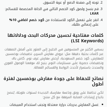
توجه إلى صفحة الدفع أو عربة التسوق.
قم بنسخ ولصق كود الخصم التالي في الخانة المخصصة للقسائم:
LKAR
انقر على تفعيل الكود للاستفادة من
كود خصم اضافي 10%
على إجمالي طلبك.
كلمات مفتاحية تحسين محركات البحث ودلالاتها
(LSI Keywords)
يسعى الكثير من المتسوقين في الخليج إلى العثور على أفضل الصفقات
عبر كلمات بحثية دقيقة مثل: عروض مفارش السرير، تخفيضات بوخمسين
للمفارش، كود خصم السعودية، أرخص مفارش غرف نوم، كاش باك
وتخفيضات حصرية على مستلزمات النوم. يتيح لك موقعنا الوصول الفوري
والمحدث باستمرار لأحدث الروابط والقسائم الفعالة.
نصائح للحفاظ على جودة مفارش بوخمسين لفترة
أطول
لكي تحافظ على رونق وناعمة مفارسك الجديدة لسنوات طويلة، يُنصح
باتباع إرشادات العناية المرفقة مع كل منتج:
غسل المفارش بدرجات حرارة معتدلة وتجنب استخدام المبيضات