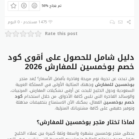
مع كود خصم بوخمسين وكوبون خصم بوخمسين للحصول
56% تم بنجاح
على هذه المنتجات بأقل سعر ممكن مع أفضل كوبونات
خصم بوخمسين الحصرية على موقعنا.
1475 مستخدم - 0 اليوم
Rate this post
دليل شامل للحصول على أقوى كود
خصم بوخمسين للمفارش 2026
هل تبحث عن تجربة نوم مريحة وفاخرة بأفضل الأسعار؟ يُعد متجر
بوخمسين للمفارش
وجهتك المثالية الأولى في المملكة العربية
السعودية ودول الخليج للبحث عن أرقى تشكيلات المفارش، المرتبيات،
والوسائد الفاخرة التي تلبي كافة الأذواق. من خلال استخدام
كود
خصم بوخمسين
الفعال، يمكنك الآن الاستمتاع بتخفيضات مذهلة
وتوفير حقيقي على كافة مشترياتك المنزلية.
لماذا تختار متجر بوخمسين للمفارش؟
يحظى متجر بوخمسين بشهرة واسعة وثقة كبيرة بين عملاء الخليج