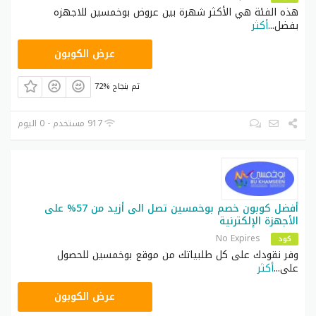
هذه الفئة هي الأكثر شهرة بين عروض بوخمسين للاجهزه
بفضل
...
أكثر
LKAR
عرض الكوبون
72% تم بنجاح
917 مستخدم - 0 اليوم
أفضل كوبون خصم بوخمسين تصل الى أزيد من 57% على
الأجهزة الإلكترنية
No Expires
كود
أفضل تخفيضات بوخمسين
وفر نقودك على كل طلبياتك من موقع بوخمسين للحصول
على
...
أكثر
إذا كنت تبحث عن خيارات لاستبدال الأثاث القديم وأدوات
LKAR
المطبخ والديكور المنزلي، فقد جئت إلى المنصة الصحيحة.
عرض الكوبون
هنا يمكنك تصفح كل الأشياء اللازمة لإعادة تصميم منزلك