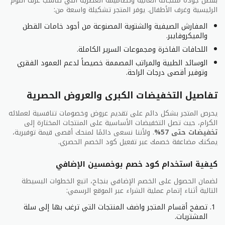
بفضل جودة منتجاته العالية وتصاميمه العصرية التي تناسب غرف النوم
الرئيسية وغرف الأطفال. يوفر المتجر تشكيلة واسعة من:
المفارش الصيفية والشتوية المصنوعة من أجود خامات القطن
والميكروفايبر.
اللحافات الفاخرة ومجموعات السرير الكاملة.
الوسائد الطبية والمراتب المصممة خصيصاً لدعم العمود الفقري
وتوفير أقصى درجات الراحة.
تفاصيل التخفيضات الكبرى والعروض الحصرية
يحرص المتجر بشكل دائم على تقديم عروض وخصومات تنافسية لعملائه
الكرام، حيث تصل التخفيضات الأساسية على المنتجات المختارة إلى
تخفيضات حتى 57%
. ولأننا نسعى دائمًا لمنحك أقصى قيمة توفيرية،
يمكنك مضاعفة خصمك عبر تفعيل كود الخصم الحصري.
كيفية استخدام كود خصم بوخمسين الإضافي
لضمان الحصول على الخصم الإضافي بنجاح، اتبع الخطوات البسيطة
التالية أثناء إتمام عملية الشراء عبر الموقع الرسمي:
تصفح أقسام المتجر واضف المنتجات التي ترغب بها إلى سلة
المشتريات.