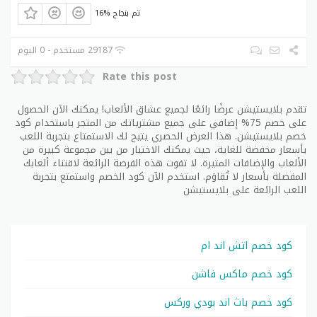
بلايستيشن
16% تم بنجاح
حدد شراء من شريط التنقل في الجزء العلوي من الصفحة
الرئيسية للبلاي ستيشن. هناك يمكنك الذهاب إلى قسم
29187 مستخدم - 0 اليوم
العروض والميزات، حيث ستجد عناصر تحمل علامات دائمة،
Rate this post
بما في ذلك الألعاب والأجهزة والمزيد.
سوف تجد أيضا المبيعات الجارية والعروض الترويجية
تقدم بلايستيشن عرضًا رائعًا لجميع عشاق الألعاب! يمكنك الآن الحصول
على خصم 75% إضافي على جميع مشترياتك من المتجر باستخدام كود
و
كوبون خصم بلايستيشن
والبنود من آخر مكالمة سوف
خصم بلايستيشن. هذا العرض الحصري يتيح لك الاستمتاع بتجربة اللعب
تظهر في التسوية والإغلاق. ستكون هذه العناصر أغلى
بأسعار مخفضة للغاية، حيث يمكنك الاختيار من بين مجموعة كبيرة من
من جميع العناصر الموجودة على الموقع وستساعدك على
الألعاب والإضافات المثيرة. لا تفوت هذه الفرصة الرائعة لاقتناء ألعابك
زيادة مدخراتك عند استخدام رمز خصم بلايستيشن.
المفضلة بأسعار لا تُقاوَم. استخدم الآن كود الخصم واستمتع بتجربة
اللعب الرائعة على بلايستيشن
الاشتراك في بلاي ستيشن الآن لإنقاذ مئات الدولارات على
الألعاب عالية المستوى. إذا كنت فردًا يلعب ألعاب AAA
بشكل متكرر ولكنه وجد أنه لا يكررها أبدًا، فيمكنك
الاستفادة من اشتراك PlayStation Now.
كود خصم اتش اند ام
من خلال الاشتراك، سوف تدفع $9.99 شهريا، وسوف تكون
كود خصم ماكس فاشن
قادرة على الوصول إلى مئات من الألعاب مع اللعب غير
كود خصم باث اند بودي وركس
محدود. بالإضافة إلى ذلك، تقدم
بلايستيشن
حاليًا