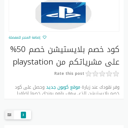
إضافة المتجر للمفضلة
كود خصم بلايستيشن خصم 50%
على مشرياتكم من playstation
Rate this post
وفر نقودك عند زيارة
موقع كوبون جديد
وحصل على كود
خصم بلايستيشن الذي سوف يقوم بمنحك خصما إضافيا
على كل المتشريات من متجرهم ووفر نقود لشراء المزيد من
المنتجات الأخرى المميزة
3
متجر بلايستيشن
هو مصدر عبر الإنترنت للألعاب والأفلام
والبرامج التلفزيونية والموسيقى. عند استخدام رموز