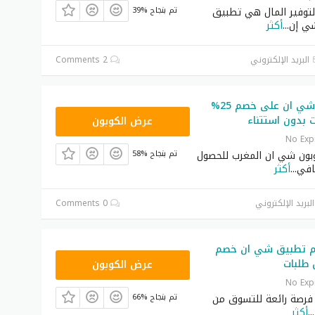
توفير المال هي تطبيق
39% تم بنجاح
ي إن
...
أكثر
البريد الإلكتروني
2 Comments
كوبون خصم شي ان على خصم 25%
NNN
ت بدون استتناء
عرض الكوبون
No Exp
ون شي ان المغرب للحصول
58% تم بنجاح
افي
...
أكثر
لبريد الإلكتروني
0 Comments
م تطبيق شي ان خصم
NNN
عرض الكوبون
No Exp
رصة رائعة للتسوق من
66% تم بنجاح
...
أكثر