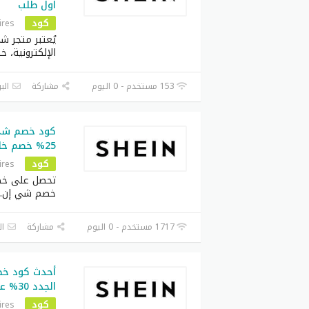
اول طلب
كود
ires
يُعتبر متجر ش
الإلكترونية، خ
153 مستخدم - 0 اليوم
مشاركة
البر
25% خصم خاص بالعملاء الجدد
كود
ires
خصم شي إن
.
1717 مستخدم - 0 اليوم
مشاركة
ال
أحدث كود خص
الجدد 30% على كل طلبيات
كود
ires