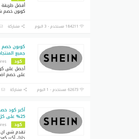
أفضل طريقة ل
كوبون خصم ش
184211 مستخدم - 3 اليوم
مشاركة
جميع المنتجا
كود
ires
أحصل على كوب
على خصم اض
62673 مستخدم - 1 اليوم
مشاركة
ا
أكبر كود خص
25% على كل طلبات
كود
ires
تقدم شي ان ف
خلال أكبر كود