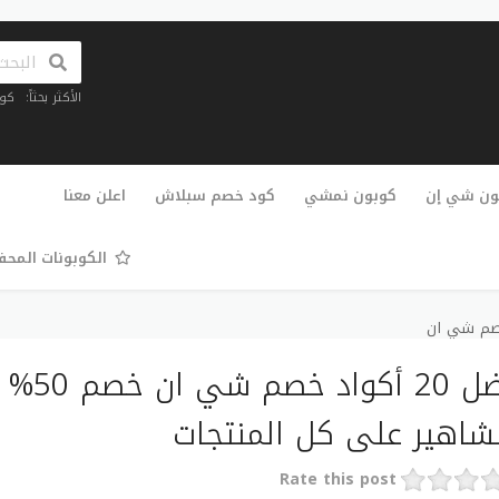
الأكثر بحثاً:
كو
تخطي
إلى
ون شي إن
كوبون نمشي
كود خصم سبلاش
اعلن معنا
المحتوى
الكوبونات المح
صم شي ان
شاهير على كل المنتجات
Rate this post