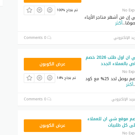
No Exp
100% تم بنجاح
ي إن من أشهر متاجر الأزياء
صوصًا
...
أكثر
يد الإلكتروني
0 Comments
كود خصم شي ان اول طلب 2026 خصم
NNN
عرض الكوبون
No Exp
تحصل على خصم يوصل لحد 25% مع كود
14% تم بنجاح
..
أكثر
بريد الإلكتروني
0 Comments
م موقع شي ان للعملاء
NNN
عرض الكوبون
No Exp