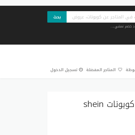
بحث
د خصم نمشي
,...
فوظة
المتاجر المفضلة
تسجيل الدخول
أفضل 20 أكواد خصم شي ان خصم 50% كوبونات shein