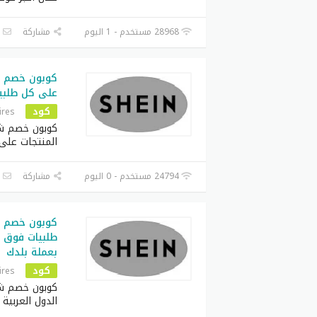
28968 مستخدم - 1 اليوم
مشاركة
ا
على كل طلبي
كود
ires
المنتجات عل
24794 مستخدم - 0 اليوم
مشاركة
ا
بعملة بلدك
كود
ires
كوبون خصم ش
الدول العربية