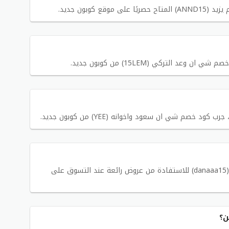
كوبون جديد.
 التركي (15LEM) من كوبون جديد.
صم شي ان سعود واخوانه (YEE) من كوبون جديد.
يمكنك استخدام كود خصم شي ان نور وعصام (danaaa15) للاستفادة من عروض رائعة عند التسوق على
ن؟