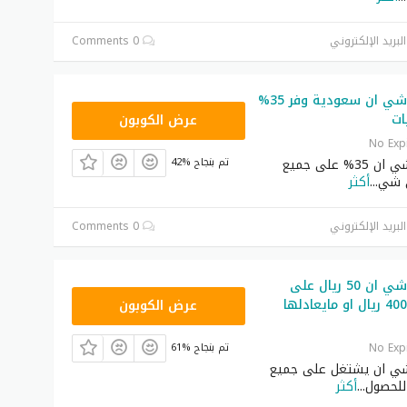
لبريد الإلكتروني
0 Comments
كوبون خصم شي ان سعودية وفر 35%
NNN
ات
عرض الكوبون
No Exp
كوبون خصم شي ان 35% على جميع
42% تم بنجاح
ى شي
...
أكثر
لبريد الإلكتروني
0 Comments
كوبون خصم شي ان 50 ريال على
NNN
طلبيات فوق 400 ريال او مايعادلها
عرض الكوبون
No Exp
61% تم بنجاح
ي ان يشتغل على جميع
 للحصول
...
أكثر