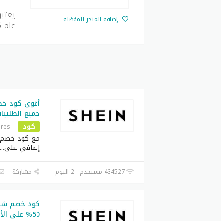
إضافة المتجر للمفضلة
مختلف
أثناء
بفضل 
الأسع
للإعج
الذي
جميع الطلبيا
كود
ires
مع كود خصم 
إضافي على
...
434527 مستخدم - 2 اليوم
مشاركة
50% على الأ