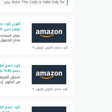
Note: This Code is Valid Only for مصر
توفير حتى 50% على الأجهزة المنزلية
عرض مستخدم أ
متاح للحصول 
كود خصم أمازون كوبون
كود خصم أما
خصم 40% على جميع الطلبيات
استغل الفرصة
من أمازون. إذ
كود خصم أمازون كوبون