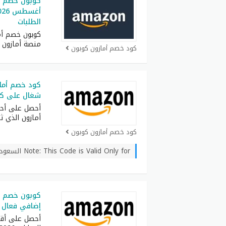
كوبون خصم ا
الطلبات
منصة أمازون 
كود خصم أمازون كوبون
شغال على كل
أحصل على أح
أمازون الذي ث
كود خصم أمازون كوبون
Note: This Code is Valid Only for السعودية
إضافي فعال ل
أحصل على أقو