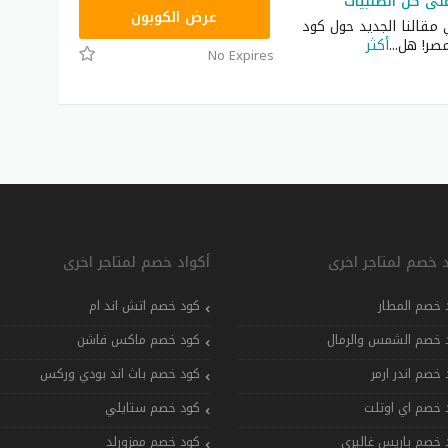
VISA15
عرض الكوبون
 مقالنا الجديد حول كود
صر! هل
...
أكثر
No Expires
د خصم لمتاجر اخرى
أكواد خصم لمتاجر اخرى
 خصم المطار
كود خصم اتش اند ام
 خصم الشمس والرمال
كود خصم ماكس فاشن
 خصم اندر ارمر
كود خصم باث اند بودي وركس
 خصم اي اوتلت
كود خصم ستايلي
 خصم باريس غاليري
كود خصم ممزورلد