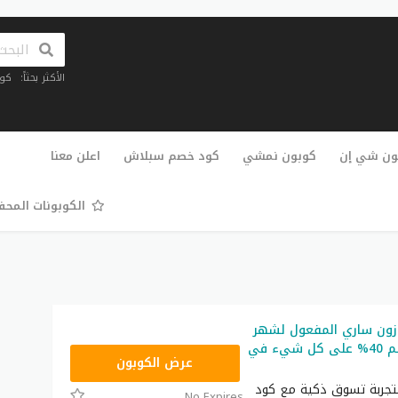
الأكثر بحثاً:
كو
تخطي
إلى
ون شي إن
كوبون نمشي
كود خصم سبلاش
اعلن معنا
المحتوى
الكوبونات المح
زون ساري المفعول لشهر
أغسطس خصم 40% على كل شيء في
SAVE
عرض الكوبون
بتجربة تسوق ذكية مع كود
No Expires