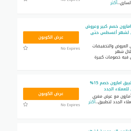
لساري
...
أكثر
مازون خصم كبير وعروض
ون لشهر أغسطس حتى
NEW30
عرض الكوبون
 العروض والتخفيضات
No Expires
لال شهر
ن فيه خصومات كبيرة
كود خصم تطبيق امازون خصم 15%
لعملاء الجدد
NEW20
عرض الكوبون
مازون مع عرض مغري
اء الجدد لتطبيق
...
أكثر
No Expires