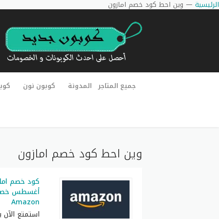
الرئيسية
—
وين احط كود خصم امازون
جميع المتاجر
المدونة
كوبون نون
كوب
وين احط كود خصم امازون
كود خصم اما
Amazon
استمتع الآن 