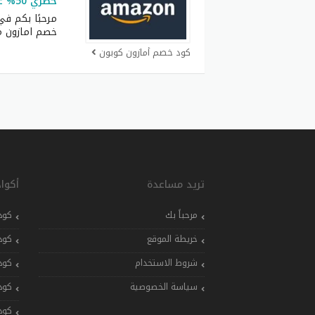
حصري 50% على كل الطلبيات
مرحبًا بكم في
خصم امازون م
كود خصم أمازون كوبون
تريد مساعدة
أكوا
مرحباً بك
كود
خريطة الموقع
كود
شروط الاستخدام
كود
سياسة الخصوصية
كود
كود