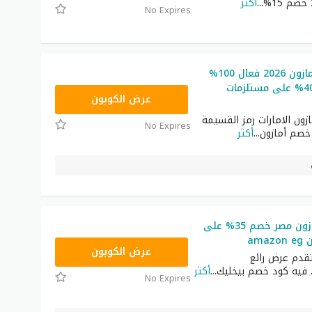
...
أكثر
No Expires
رمز ترويجي أمازون 2026 فعال 100%
لتوفير حتى 40% على مستلزمات
SAVE
عرض الكوبون
زون الامارات رمز القسيمة
No Expires
خصم أمازون
...
أكثر
كود خصم أمازون مصر خصم 35% على
ama
BM150
عرض الكوبون
تقدم عرض رائع
فيه كود خصم بيخليك
...
أكثر
No Expires