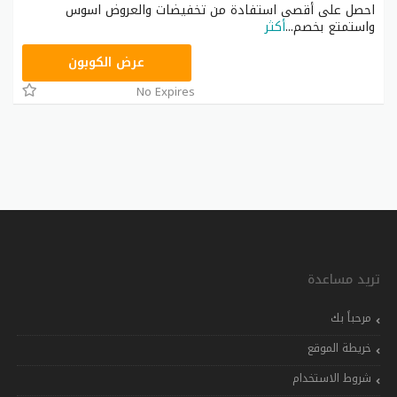
احصل على أقصى استفادة من تخفيضات والعروض اسوس
واستمتع بخصم
...
أكثر
20YAY
عرض الكوبون
No Expires
تريد مساعدة
مرحباً بك
خريطة الموقع
شروط الاستخدام