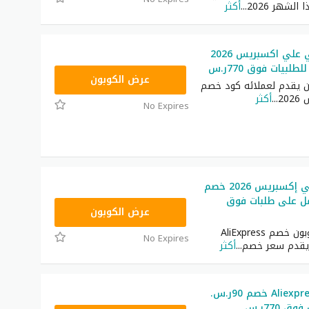
لشهر 2026
...
أكثر
الرمز الترويجي علي اكسبريس 2026
PDGCC3
عرض الكوبون
ن يقدم لعملائه كود خصم
20
...
أكثر
No Expires
كود خصم علي إكسبريس 2026 خصم
عمل على طلبات فوق
FSGCC36
عرض الكوبون
احصل على كوبون خصم AliExpress
No Expires
 يقدم سعر خصم
...
أكثر
كود خصم Aliexpress خصم 90ر.س.
 770ر.س