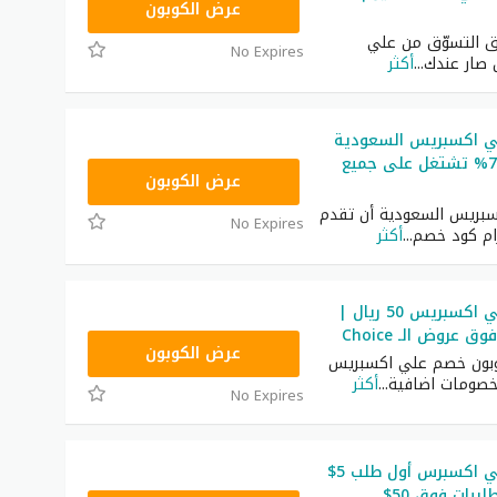
GCCWS2
عرض الكوبون
اق التسوّق من علي
No Expires
 صار عندك
...
أكثر
ي اكسبريس السعودية
2026 خصم 75% تشتغل على جميع
GCCWS2
عرض الكوبون
بريس السعودية أن تقدم
No Expires
رام كود خصم
...
أكثر
كود خصم علي اكسبريس 50 ريال |
 عروض الـ Choice
GCCWS2
عرض الكوبون
بون خصم علي اكسبريس
خصومات اضافية
...
أكثر
No Expires
كود خصم علي اكسبرس أول طلب 5$
بيات فوق 50$