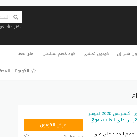
الأكثر بحثاً:
كو
تخطي
إلى
ون شي إن
كوبون نمشي
كود خصم سبلاش
اعلن معنا
المحتوى
الكوبونات المح
كود خصم على اكسبريس 2026 لتوفير
المال خصم 25ر.س على الطلبات فوق
FSGCC07
عرض الكوبون
 خصم الجديد على علي
No Expires