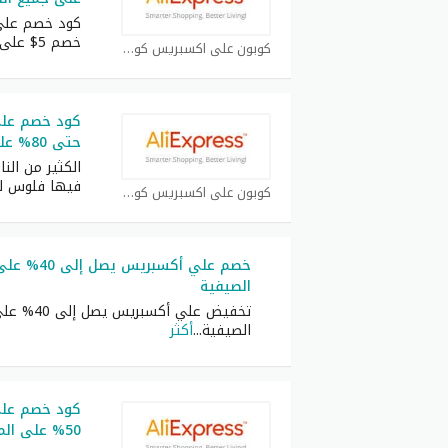
كود خصم علي
خصم 5$ على جميع
كوبون علي اكسبريس كوبون
حتى 80% على الإلكترونيات والأزياء
الكثير من الن
فيها فلوس ل
كوبون علي اكسبريس كوبون
خصم علي أكس
الصيفية
تخفيض علي أ
الصيفية
...
أكثر
كود خصم علي
50% على الملابس والاكسسوارات