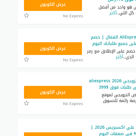
PDGCC3
عرض الكوبون
 هو واحد من أفضل
 كل اللي
...
أكثر
No Expires
كود خصم AliExpress الفعال | خصم
GCCWS4
عرض الكوبون
 خصم على الإطلاق مع رمز
 الذي
...
أكثر
No Expires
رمز العرض الترويجي aliexpress 2026
GCCWS6
عرض الكوبون
رض الترويجي لموقع
AliExp فرصة رائعة للتسوق
No Expires
قسيمة شراء علي اكسبريس 2026 |
ر حتى 90% في صفقات اليوم