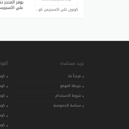
يوفر المتجر 
علي اكسبريس
كوبون علي اكسبريس كوبون
تريد مساعدة
أكوا
مرحباً بك
كود
خريطة الموقع
كود
شروط الاستخدام
كود
سياسة الخصوصية
كود
كود
كود