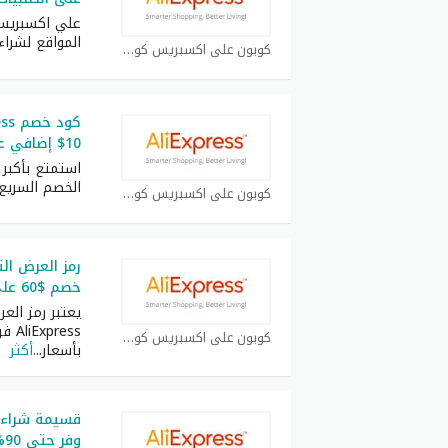
علي اكسبريس
المواقع لشراء
كوبون علي اكسبريس كوبون
10$ إضافي على جميع طلباتك اليوم
استمتع بأكبر
الخصم السريع
كوبون علي اكسبريس كوبون
خصم $60 على طلبات فوق $399
يعتبر رمز الع
ress
كوبون علي اكسبريس كوبون
بأسعار
...
أكثر
وف