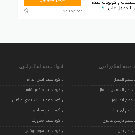
تخفيضات و كوبونات خصم
 للحصول على
...
أكثر
No Expires
د خصم لمتاجر اخرى
أكواد خصم لمتاجر اخرى
 خصم المطار
كود خصم اتش اند ام
 خصم الشمس والرمال
كود خصم ماكس فاشن
 خصم اندر ارمر
كود خصم باث اند بودي وركس
 خصم اي اوتلت
كود خصم ستايلي
 خصم باريس غاليري
كود خصم ممزورلد
 خصم تويو
كود خصم هوم بوكس