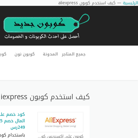
الرئيسية
—
كيف استخدم كوبون aliexpress
جميع المتاجر
المدونة
كوبون نون
كوب
كيف استخدم كوبون aliexpress
249رس
باستخدام كود
كوبون علي اكسبريس كوبون