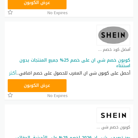
NNN
عرض الكوبون
No Expires
أفضل كود خصم شي ان كوبون
كوبون خصم شي ان على خصم 25% جميع المنتجات بدون
استتناء
أحصل على كوبون شي ان المغرب للحصول على خصم اضافي
...
أكثر
NNN
عرض الكوبون
No Expires
كوبون خصم شي ان كوبون
رمز ترويجي شي ان 2026 لخصم 25% على الأحذية، الحقائب،