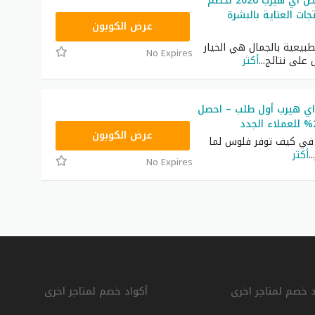
قسيمة تخفيض اي هيرب 2026 لخصم
جات العناية بالبشرة
OBP3235
عرض الكوبون
لطبيعية بالجمال هي الخيار
No Expires
 على نتائج
...
أكثر
ي هيرب أول طلب – احصل
OBP3235
عرض الكوبون
 في كيف توفر فلوس لما
...
أكثر
No Expires
د خصم لمتاجر اخرى
أكواد خصم لمتاجر اخرى