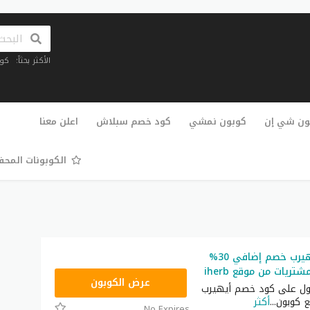
الأكثر بحثاً:
كو
تخطي
إلى
ون شي إن
كوبون نمشي
كود خصم سبلاش
اعلن معنا
المحتوى
الكوبونات المح
كود خصم أيهيرب خصم إضافي 30%
ريات من موقع iherb
OBP3235
عرض الكوبون
ول على كود خصم أيهيرب
 كوبون
...
أكثر
No Expires