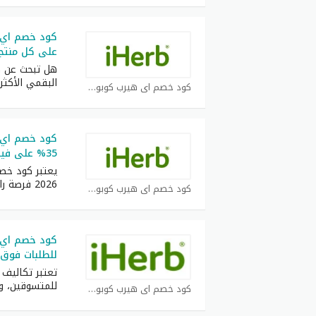
على كل منتجات b
هل تبحث عن 
البقمي الأكثر
كود خصم اي هيرب كوبون
35% على فيتامينات ومكملات
يعتبر كود خص
2026 فرصة رائعة
كود خصم اي هيرب كوبون
للطلبات فوق 200 ريال/دره
تعتبر تكاليف ا
للمتسوقين، و
كود خصم اي هيرب كوبون