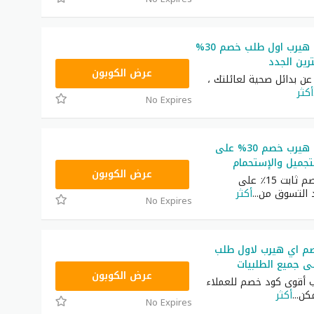
كود خصم أي هيرب اول طلب خصم 30%
ين الجدد
OBP3235
عرض الكوبون
عن بدائل صحية لعائلتك ،
أكثر
No Expires
كود خصم اي هيرب خصم 30% على
جميل والإستحمام
OBP3235
عرض الكوبون
احصل على خصم ثابت 15٪ على
 التسوق من
...
أكثر
No Expires
م اي هيرب لاول طلب
OBP3235
عرض الكوبون
 أقوى كود خصم للعملاء
مكن
...
أكثر
No Expires