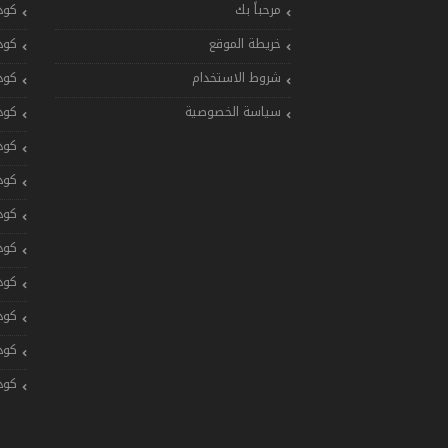
مرحباً بك
كود
خريطة الموقع
كود
شروط الاستخدام
كود
سياسة الخصوصية
كود
كود
كود
كود
كود
كود
كود
كود
كود