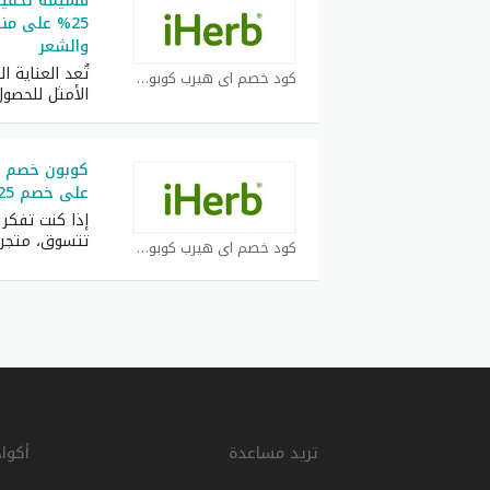
25% على منت
والشعر
تُعد العناية ا
كود خصم اي هيرب كوبون
الأمثل للحصول
كوبون خصم ا
على خصم 25% للعملاء الجدد
إذا كنت تفكر
تتسوق، متجر
كود خصم اي هيرب كوبون
تريد مساعدة
أكوا