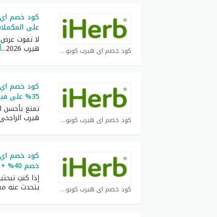
على المكملات
لا تفوت عرض 
هيرب 2026
...
أ
كود خصم اي هيرب كوبون
35% على فيتامين C وغيرها
تمتع بأحسن 
هيرب الراجحي 2026
كود خصم اي هيرب كوبون
خصم 40% + شحن مجاني
إذا كنتِ تبحث
يتحدث عنه مش
كود خصم اي هيرب كوبون