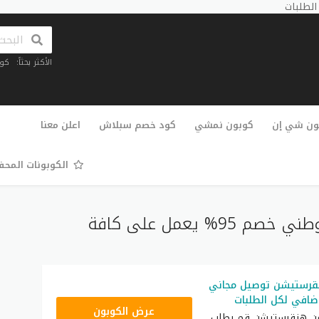
الأكثر بحثاً:
كو
تخطي
إلى
ون شي إن
كوبون نمشي
كود خصم سبلاش
اعلن معنا
المحتوى
الكوبونات المح
كود خصم هنقرستيشن يوم الوطني خصم 95% يعمل على كافة
قرستيشن توصيل مجاني
@WFPANDF
عرض الكوبون
ن هنقرستيشن قم بطلب