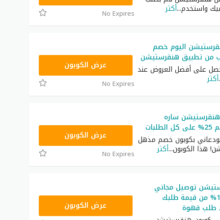
يك واستخدم
...
أكثر
No Expires
رستيشن اليوم خصم
@2OLGKOT
عرض الكوبون
حصل على أفضل العروض عند
.
أكثر
No Expires
هنقرستيشن ساره
طلبات
H152
عرض الكوبون
لودعاني بكوبون خصم مذهل
! هذا الكوبون
...
أكثر
No Expires
تيشن توصيل مجاني
تويتر خصم 15% من قيمة طلبك
@QOPJ86
عرض الكوبون
 طلب قهوة