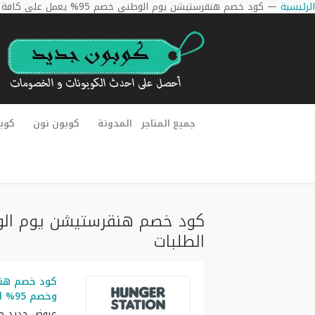
الرئيسية
—
كود خصم هنقرستيشن يوم الوطني خصم 95% يعمل على كافة الطلبات
جميع المتاجر
المدونة
كوبون نون
كوب
الطلبات
كود خصم هن
وخصم 95% اضافي لكل الطلبات
عروض جديد م