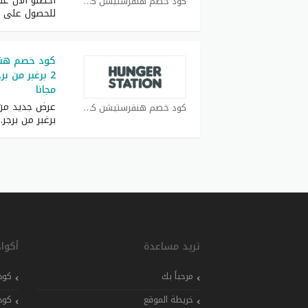
أحصلو الأن ع
كود خصم هنقرستيشن كوبون
للحصول على 
كود خصم هنق
مجانا
كود خصم هنقرستيشن كوبون
برغبر من برجر
..
تريد مساعدة
أكوا
مرحباً بك
كود
خريطة الموقع
كود