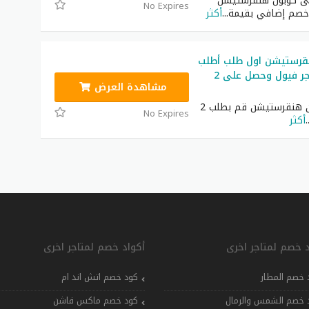
لى كوبون هنقرستيشن
No Expires
خصم إضافي بقيمة
...
أكثر
رستيشن اول طلب أطلب
2 برغبر من برجر فيول وحصل على 2
مشاهدة العرض
عرض جديد من هنقرستيشن قم بطلب 2
No Expires
.
أكثر
د خصم لمتاجر اخرى
أكواد خصم لمتاجر اخرى
 خصم المطار
كود خصم اتش اند ام
 خصم الشمس والرمال
كود خصم ماكس فاشن