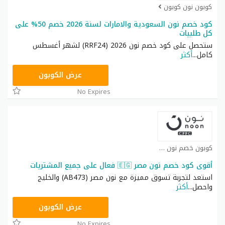
كوبون نون كوبون
كود خصم نون السعودية والامارات لسنة 2026 خصم 50% على
كل طلبيات
ستحصل على كود خصم نون 2026 (RRF24) لشهر أغسطس
كامل
...
أكثر
RRF24
عرض الكوبون
No Expires
كوبون خصم نون كوبون
أقوى كود خصم نون مصر 🇪🇬 فعال على جميع المشتريات
استعد لتجربة تسوق مميزة مع نون مصر (AB473) والخليج
واحصل
...
أكثر
AB473
عرض الكوبون
No Expires