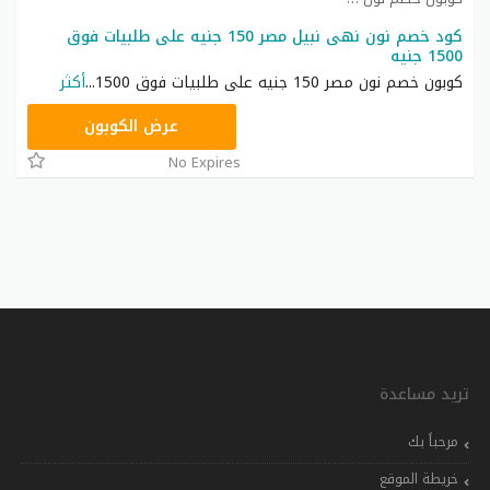
كود خصم نون نهى نبيل مصر 150 جنيه على طلبيات فوق
1500 جنيه
كوبون خصم نون مصر 150 جنيه على طلبيات فوق 1500
...
أكثر
RRF24
عرض الكوبون
No Expires
تريد مساعدة
مرحباً بك
خريطة الموقع