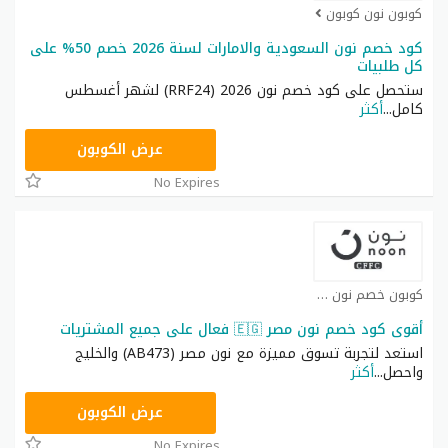
كوبون نون كوبون
كود خصم نون السعودية والامارات لسنة 2026 خصم 50% على
كل طلبيات
ستحصل على كود خصم نون 2026 (RRF24) لشهر أغسطس
كامل
...
أكثر
RRF24
عرض الكوبون
No Expires
كوبون خصم نون كوبون
أقوى كود خصم نون مصر 🇪🇬 فعال على جميع المشتريات
استعد لتجربة تسوق مميزة مع نون مصر (AB473) والخليج
واحصل
...
أكثر
AB473
عرض الكوبون
No Expires