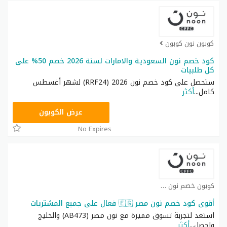
كوبون نون كوبون
كود خصم نون السعودية والامارات لسنة 2026 خصم 50% على
كل طلبيات
ستحصل على كود خصم نون 2026 (RRF24) لشهر أغسطس
كامل
...
أكثر
RRF24
عرض الكوبون
No Expires
كوبون خصم نون كوبون
أقوى كود خصم نون مصر 🇪🇬 فعال على جميع المشتريات
استعد لتجربة تسوق مميزة مع نون مصر (AB473) والخليج
واحصل
...
أكثر