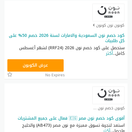
كوبون نون كوبون
كود خصم نون السعودية والامارات لسنة 2026 خصم 50% على
كل طلبيات
ستحصل على كود خصم نون 2026 (RRF24) لشهر أغسطس
كامل
...
أكثر
RRF24
عرض الكوبون
No Expires
كوبون خصم نون كوبون
أقوى كود خصم نون مصر 🇪🇬 فعال على جميع المشتريات
استعد لتجربة تسوق مميزة مع نون مصر (AB473) والخليج
واحصل
...
أكثر