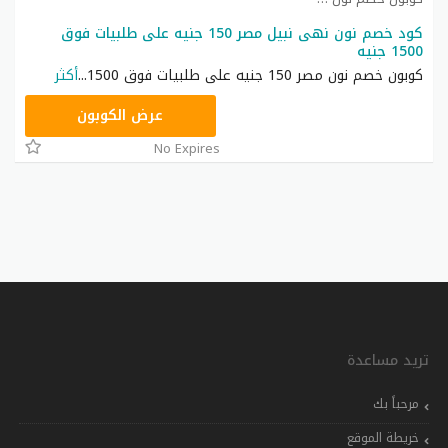
كود خصم نون نهى نبيل مصر 150 جنيه على طلبيات فوق
1500 جنيه
كوبون خصم نون مصر 150 جنيه على طلبيات فوق 1500
...
أكثر
RRF24
عرض الكوبون
No Expires
تريد مساعدة
مرحباً بك
خريطة الموقع