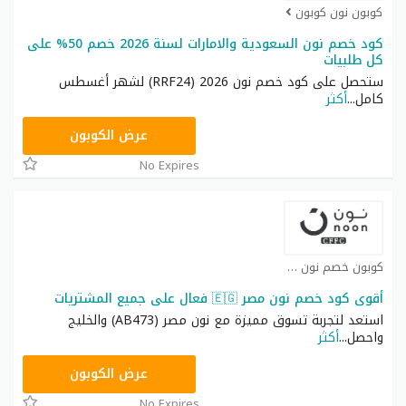
كوبون نون كوبون
كود خصم نون السعودية والامارات لسنة 2026 خصم 50% على
كل طلبيات
ستحصل على كود خصم نون 2026 (RRF24) لشهر أغسطس
كامل
...
أكثر
RRF24
عرض الكوبون
No Expires
كوبون خصم نون كوبون
أقوى كود خصم نون مصر 🇪🇬 فعال على جميع المشتريات
استعد لتجربة تسوق مميزة مع نون مصر (AB473) والخليج
واحصل
...
أكثر
AB473
عرض الكوبون
No Expires