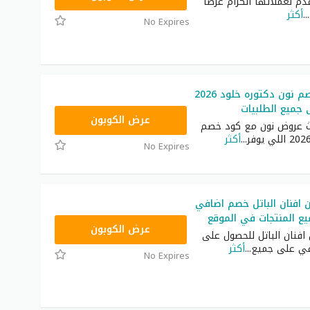
دم لعملائها الكرام عرضًا
...
أكثر
No Expires
أحدث كود خصم نون دكتوره خلود 2026
RRF24
عرض الكوبون
ث عروض نون مع كود خصم
...
أكثر
No Expires
افنان الباتل خصم اضافي
RRF24
عرض الكوبون
افنان الباتل للحصول على
ي على جميع
...
أكثر
No Expires