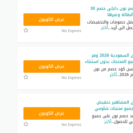
أقوى كود خصم نون دايلي خصم 30
بقالة وغيرها
RRF9
عرض الكوبون
ضل خصومات والتخفيضات
تصل الى أزيد
...
أكثر
No Expires
كود خصم نون السعودية 2026 وفر
RRF24
عرض الكوبون
سن كود خصم من نون
20
...
أكثر
No Expires
 المشاهير تخفيض
ميع منتجات شاومي
RRF24
عرض الكوبون
د خصم نون على جميع
ي للحصول
...
أكثر
No Expires