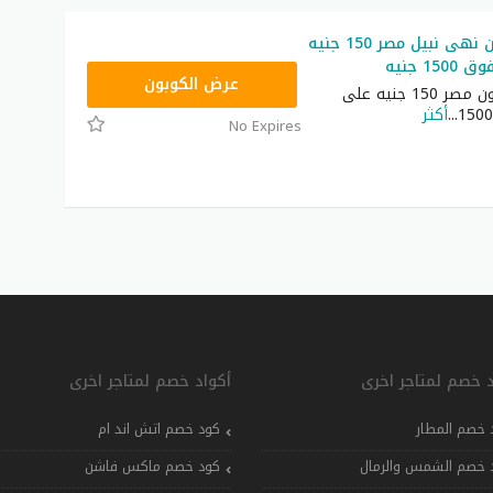
كود خصم نون نهى نبيل مصر 150 جنيه
1 جنيه
RRF24
عرض الكوبون
كوبون خصم نون مصر 150 جنيه على
...
أكثر
No Expires
د خصم لمتاجر اخرى
أكواد خصم لمتاجر اخرى
 خصم المطار
كود خصم اتش اند ام
 خصم الشمس والرمال
كود خصم ماكس فاشن