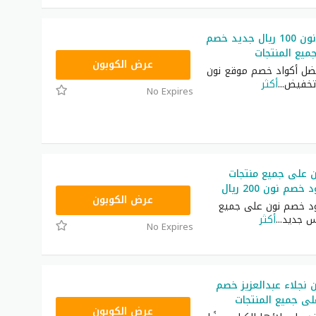
كوبون خصم نون 100 ريال جديد خصم
يع المنتجات
RRF24
عرض الكوبون
ضل أكواد خصم موقع نون
تخفيض
...
أكثر
No Expires
 على جميع منتجات
م نون 200 ريال
RRF9
عرض الكوبون
د خصم نون على جميع
س جديد
...
أكثر
No Expires
نجلاء عبدالعزيز خصم
RRF24
عرض الكوبون