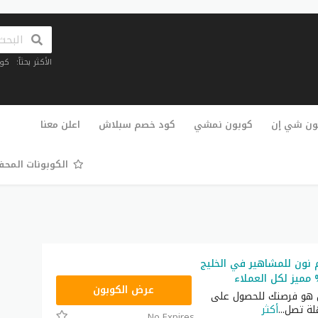
الأكثر بحثاً:
كو
تخطي
إلى
ون شي إن
كوبون نمشي
كود خصم سبلاش
اعلن معنا
المحتوى
الكوبونات المح
نون للمشاهير في الخليج
RRF24
عرض الكوبون
 هو فرصتك للحصول على
ة تصل
...
أكثر
No Expires