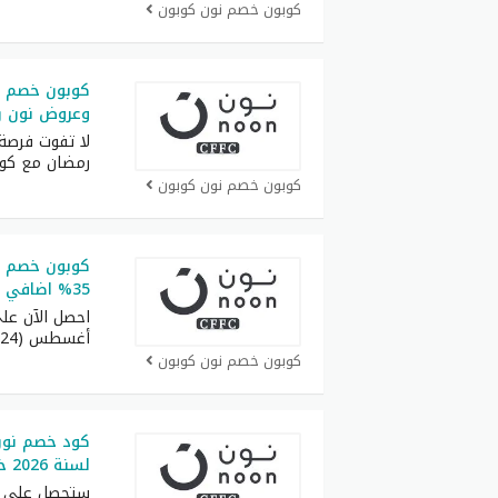
كوبون خصم نون كوبون
وعروض نون رم
لا تفوت فرصة 
رمضان مع كو
كوبون خصم نون كوبون
كوبون خصم 
35% اضافي من قيمة المشتريات
احصل الآن عل
أغسطس (RRF24) واستمتع
كوبون خصم نون كوبون
كود خصم نون 
لسنة 2026 خصم 50% على كل طلبيات