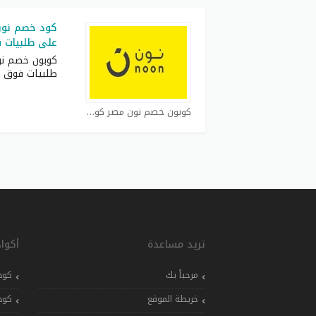
على طلبيات فوق 500
طلبيات فوق 1500
كوبون خصم نون مصر كوبون
تريد مساعدة
أكوا
مرحباً بك
كود
خريطة الموقع
كود