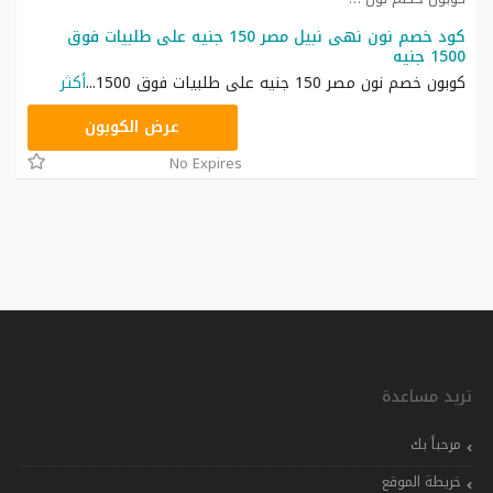
كود خصم نون نهى نبيل مصر 150 جنيه على طلبيات فوق
1500 جنيه
كوبون خصم نون مصر 150 جنيه على طلبيات فوق 1500
...
أكثر
RRF24
عرض الكوبون
No Expires
تريد مساعدة
مرحباً بك
خريطة الموقع