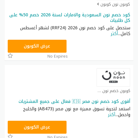
كوبون نون كوبون
كود خصم نون السعودية والامارات لسنة 2026 خصم 50% على
كل طلبيات
ستحصل على كود خصم نون 2026 (RRF24) لشهر أغسطس
كامل
...
أكثر
RRF24
عرض الكوبون
No Expires
كوبون خصم نون كوبون
أقوى كود خصم نون مصر 🇪🇬 فعال على جميع المشتريات
استعد لتجربة تسوق مميزة مع نون مصر (AB473) والخليج
واحصل
...
أكثر
AB473
عرض الكوبون
No Expires