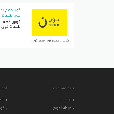
على طلبيات فوق 500
طلبيات فوق 1500
كوبون خصم نون مصر كوبون
تريد مساعدة
أكوا
مرحباً بك
كود
خريطة الموقع
كود