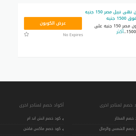
كود خصم نون نهى نبيل مصر 150 جنيه
1 جنيه
RRF24
عرض الكوبون
كوبون خصم نون مصر 150 جنيه على
...
أكثر
No Expires
د خصم لمتاجر اخرى
أكواد خصم لمتاجر اخرى
 خصم المطار
كود خصم اتش اند ام
 خصم الشمس والرمال
كود خصم ماكس فاشن