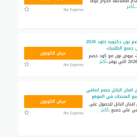
دم لعملائها الكرام عرضًا
...
أكثر
No Expires
أحدث كود خصم نون دكتوره خلود 2026
RRF24
عرض الكوبون
ث عروض نون مع كود خصم
...
أكثر
No Expires
افنان الباتل خصم اضافي
RRF24
عرض الكوبون
افنان الباتل للحصول على
ي على جميع
...
أكثر
No Expires