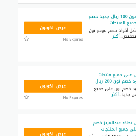
كوبون خصم نون 100 ريال جديد خصم
يع المنتجات
RRF24
عرض الكوبون
ضل أكواد خصم موقع نون
تخفيض
...
أكثر
No Expires
 على جميع منتجات
م نون 200 ريال
RRF9
عرض الكوبون
د خصم نون على جميع
س جديد
...
أكثر
No Expires
نجلاء عبدالعزيز خصم
RRF24
عرض الكوبون