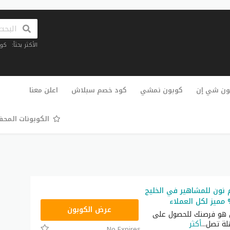
الأكثر بحثاً:
كو
تخطي
إلى
ون شي إن
كوبون نمشي
كود خصم سبلاش
اعلن معنا
المحتوى
الكوبونات المح
نون للمشاهير في الخليج
RRF24
عرض الكوبون
 هو فرصتك للحصول على
ة تصل
...
أكثر
No Expires