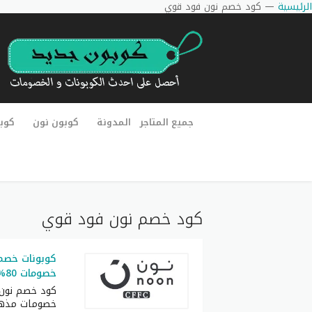
الرئيسية
—
كود خصم نون فود قوي
جميع المتاجر
المدونة
كوبون نون
كوب
كود خصم نون فود قوي
كوبونات خصم 
خصومات 80% مميز لكل العملاء
كود خصم نون
خصومات مذهل