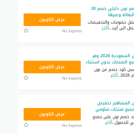
أقوى كود خصم نون دايلي خصم 30
بقالة وغيرها
RRF9
عرض الكوبون
ضل خصومات والتخفيضات
تصل الى أزيد
...
أكثر
No Expires
كود خصم نون السعودية 2026 وفر
RRF24
عرض الكوبون
سن كود خصم من نون
20
...
أكثر
No Expires
 المشاهير تخفيض
ميع منتجات شاومي
RRF24
عرض الكوبون
د خصم نون على جميع
ي للحصول
...
أكثر
No Expires