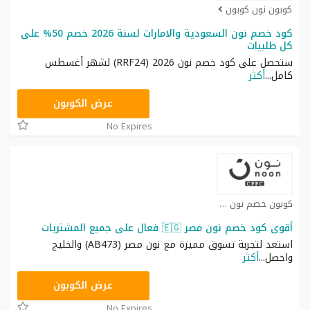
كوبون نون كوبون
كود خصم نون السعودية والامارات لسنة 2026 خصم 50% على
كل طلبيات
ستحصل على كود خصم نون 2026 (RRF24) لشهر أغسطس
كامل
...
أكثر
RRF24
عرض الكوبون
No Expires
كوبون خصم نون كوبون
أقوى كود خصم نون مصر 🇪🇬 فعال على جميع المشتريات
استعد لتجربة تسوق مميزة مع نون مصر (AB473) والخليج
واحصل
...
أكثر
AB473
عرض الكوبون
No Expires