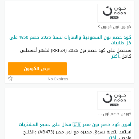
كوبون نون كوبون
كود خصم نون السعودية والامارات لسنة 2026 خصم 50% على
كل طلبيات
ستحصل على كود خصم نون 2026 (RRF24) لشهر أغسطس
كامل
...
أكثر
RRF24
عرض الكوبون
No Expires
كوبون خصم نون كوبون
أقوى كود خصم نون مصر 🇪🇬 فعال على جميع المشتريات
استعد لتجربة تسوق مميزة مع نون مصر (AB473) والخليج
واحصل
...
أكثر