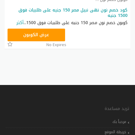
كود خصم نون نهى نبيل مصر 150 جنيه على طلبيات فوق
1500 جنيه
كوبون خصم نون مصر 150 جنيه على طلبيات فوق 1500
...
أكثر
RRF24
عرض الكوبون
No Expires
تريد مساعدة
مرحباً بك
خريطة الموقع