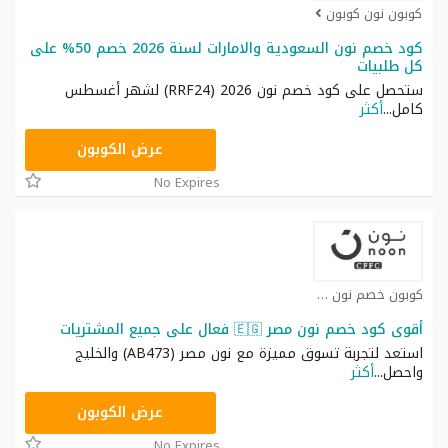
كوبون نون كوبون
كود خصم نون السعودية والامارات لسنة 2026 خصم 50% على
كل طلبيات
ستحصل على كود خصم نون 2026 (RRF24) لشهر أغسطس
كامل
...
أكثر
RRF24
عرض الكوبون
No Expires
كوبون خصم نون كوبون
أقوى كود خصم نون مصر 🇪🇬 فعال على جميع المشتريات
استعد لتجربة تسوق مميزة مع نون مصر (AB473) والخليج
واحصل
...
أكثر
AB473
عرض الكوبون
No Expires