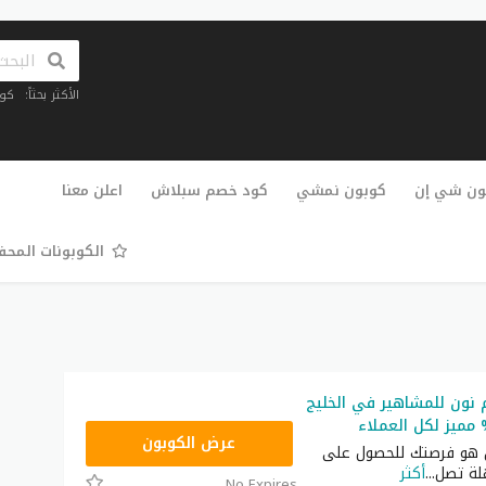
الأكثر بحثاً:
كو
تخطي
إلى
ون شي إن
كوبون نمشي
كود خصم سبلاش
اعلن معنا
المحتوى
الكوبونات المح
نون للمشاهير في الخليج
RRF24
عرض الكوبون
 هو فرصتك للحصول على
ة تصل
...
أكثر
No Expires