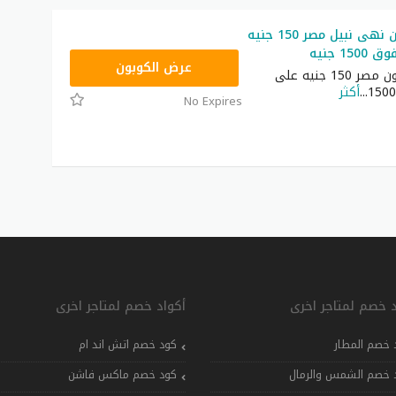
كود خصم نون نهى نبيل مصر 150 جنيه
1 جنيه
RRF24
عرض الكوبون
كوبون خصم نون مصر 150 جنيه على
...
أكثر
No Expires
د خصم لمتاجر اخرى
أكواد خصم لمتاجر اخرى
 خصم المطار
كود خصم اتش اند ام
 خصم الشمس والرمال
كود خصم ماكس فاشن