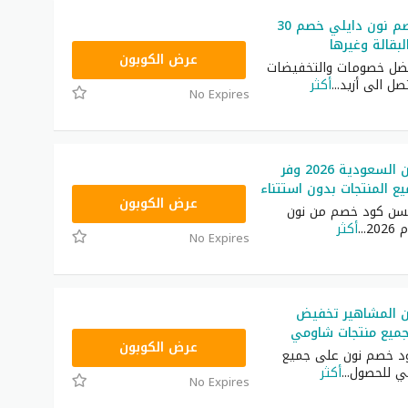
أقوى كود خصم نون دايلي خصم 30
بقالة وغيرها
RRF9
عرض الكوبون
ضل خصومات والتخفيضات
تصل الى أزيد
...
أكثر
No Expires
كود خصم نون السعودية 2026 وفر
RRF24
عرض الكوبون
سن كود خصم من نون
20
...
أكثر
No Expires
 المشاهير تخفيض
ميع منتجات شاومي
RRF24
عرض الكوبون
د خصم نون على جميع
ي للحصول
...
أكثر
No Expires