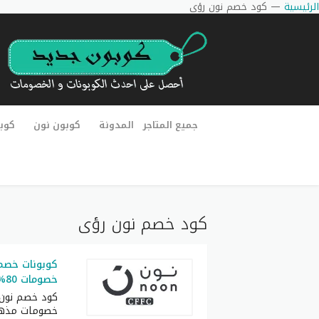
الرئيسية
—
كود خصم نون رؤى
جميع المتاجر
المدونة
كوبون نون
كوب
كود خصم نون رؤى
كوبونات خصم 
خصومات 80% مميز لكل العملاء
كود خصم نون
خصومات مذهل