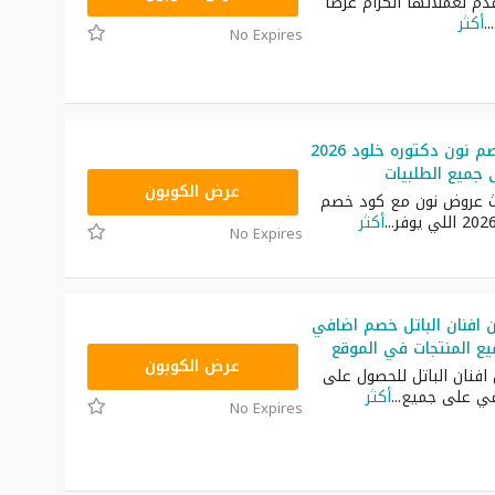
دم لعملائها الكرام عرضًا
...
أكثر
No Expires
أحدث كود خصم نون دكتوره خلود 2026
RRF24
عرض الكوبون
ث عروض نون مع كود خصم
...
أكثر
No Expires
افنان الباتل خصم اضافي
RRF24
عرض الكوبون
افنان الباتل للحصول على
ي على جميع
...
أكثر
No Expires