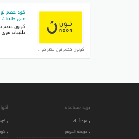
على طلبيات فوق 500
طلبيات فوق 1500
كوبون خصم نون مصر كوبون
تريد مساعدة
أكوا
مرحباً بك
كود
خريطة الموقع
كود