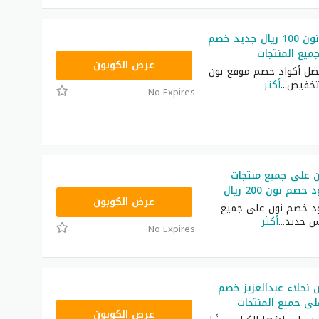
كوبون خصم نون 100 ريال جديد خصم
يع المنتجات
RRF24
عرض الكوبون
ضل أكواد خصم موقع نون
تخفيض
...
أكثر
No Expires
 على جميع منتجات
م نون 200 ريال
RRF9
عرض الكوبون
د خصم نون على جميع
س جديد
...
أكثر
No Expires
نجلاء عبدالعزيز خصم
RRF24
عرض الكوبون