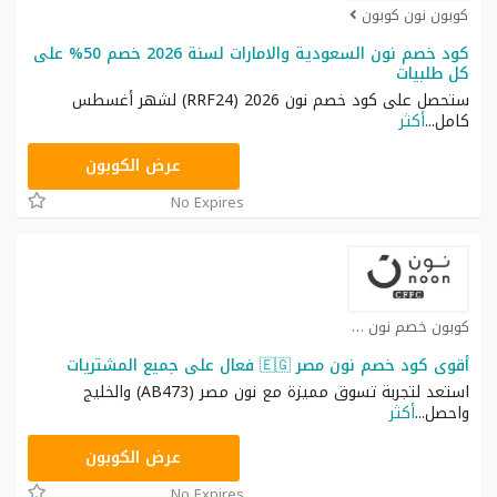
كوبون نون كوبون
كود خصم نون السعودية والامارات لسنة 2026 خصم 50% على
كل طلبيات
ستحصل على كود خصم نون 2026 (RRF24) لشهر أغسطس
كامل
...
أكثر
RRF24
عرض الكوبون
No Expires
كوبون خصم نون كوبون
أقوى كود خصم نون مصر 🇪🇬 فعال على جميع المشتريات
استعد لتجربة تسوق مميزة مع نون مصر (AB473) والخليج
واحصل
...
أكثر
AB473
عرض الكوبون
No Expires