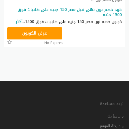
كود خصم نون نهى نبيل مصر 150 جنيه على طلبيات فوق
1500 جنيه
كوبون خصم نون مصر 150 جنيه على طلبيات فوق 1500
...
أكثر
RRF24
عرض الكوبون
No Expires
تريد مساعدة
مرحباً بك
خريطة الموقع