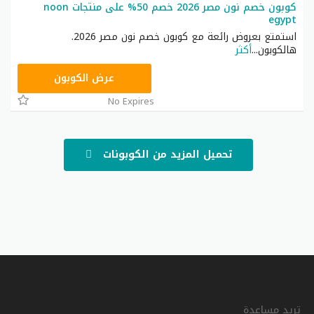
كوبون خصم نون مصر 2026 خصم 50% على منتجات noon
egypt
استمتع بعروض رائعة مع كوبون خصم نون مصر 2026.
هالكوبون
...
أكثر
AA233
عرض الكوبون
No Expires
تحميل المزيد من الكوبونات
تريد مساعدة