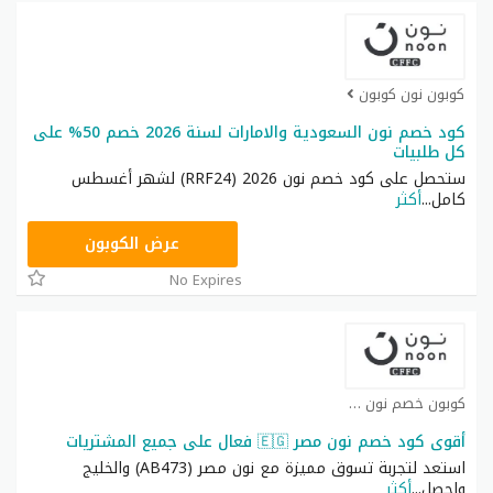
كوبون نون كوبون
كود خصم نون السعودية والامارات لسنة 2026 خصم 50% على
كل طلبيات
ستحصل على كود خصم نون 2026 (RRF24) لشهر أغسطس
كامل
...
أكثر
RRF24
عرض الكوبون
No Expires
كوبون خصم نون كوبون
أقوى كود خصم نون مصر 🇪🇬 فعال على جميع المشتريات
استعد لتجربة تسوق مميزة مع نون مصر (AB473) والخليج
واحصل
...
أكثر