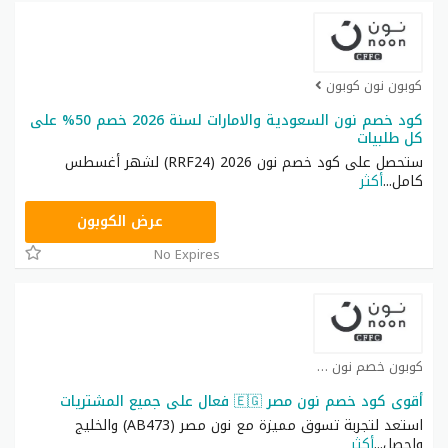
كوبون نون كوبون
كود خصم نون السعودية والامارات لسنة 2026 خصم 50% على
كل طلبيات
ستحصل على كود خصم نون 2026 (RRF24) لشهر أغسطس
كامل
...
أكثر
RRF24
عرض الكوبون
No Expires
كوبون خصم نون كوبون
أقوى كود خصم نون مصر 🇪🇬 فعال على جميع المشتريات
استعد لتجربة تسوق مميزة مع نون مصر (AB473) والخليج
واحصل
...
أكثر