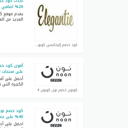
20% اضافي فعال على كل الطلبيات
يقدم موقع ك
العديد من ال
كود خصم إليخانسي كوبون
على منتجات ال
أحصل على أف
الكبيرة التي 
كوبون خصم نون كوبون
40% على جميع المنتجات بدون استتناء
احصل على أح