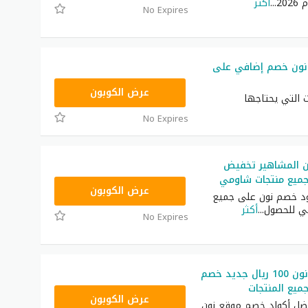
20
...
أكثر
No Expires
 التابع لشركة نون خصم إضافي على
T9A
عرض الكوبون
ت التي يحتاجها
No Expires
 المشاهير تخفيض
ميع منتجات شاومي
RRF24
عرض الكوبون
د خصم نون على جميع
ي للحصول
...
أكثر
No Expires
كوبون خصم نون 100 ريال جديد خصم
يع المنتجات
RRF24
عرض الكوبون
ضل أكواد خصم موقع نون