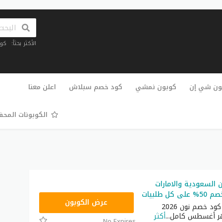
الأكثر بحثاً:
كو
تخطي
إلى
ون شي إن
كوبون نمشي
كود خصم سبلاش
اعلن معنا
المحتوى
الكوبونات المح
السعودية والامارات
RRF24
عرض الكوبون
ستحصل على كود خصم نون 2026
...
أكثر
No Expires