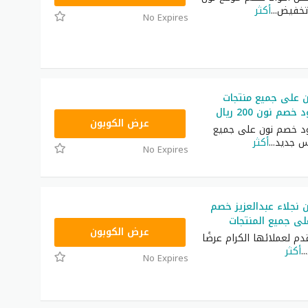
تخفيض
...
أكثر
No Expires
 على جميع منتجات
م نون 200 ريال
RRF9
عرض الكوبون
د خصم نون على جميع
س جديد
...
أكثر
No Expires
نجلاء عبدالعزيز خصم
RRF24
عرض الكوبون
دم لعملائها الكرام عرضًا
...
أكثر
No Expires