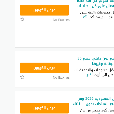
أحدث كود خصم لموقع كل kul خصم
T9A
عرض الكوبون
ل خصومات رائعة على
منتجات ويمكنكم
...
أكثر
No Expires
أقوى كود خصم نون دايلي خصم 30
بقالة وغيرها
RRF9
عرض الكوبون
ضل خصومات والتخفيضات
تصل الى أزيد
...
أكثر
No Expires
كود خصم نون السعودية 2026 وفر
RRF24
عرض الكوبون
سن كود خصم من نون