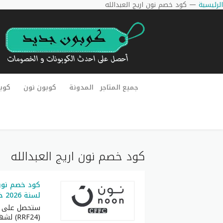
الرئيسية
—
كود خصم نون اريج العبدالله
جميع المتاجر
المدونة
كوبون نون
كوب
كود خصم نون اريج العبدالله
كود خصم نون 
لسنة 2026 خصم 50% على كل طلبيات
(RRF24) لشهر أغسطس كامل