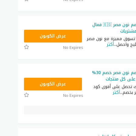
أقوى كود خصم نون مصر 🇪🇬 فعال
مشتريات
AB473
عرض الكوبون
 تسوق مميزة مع نون مصر
...
أكثر
No Expires
أقوى كود خصم نون مصر خصم 30%
على كل منتجات
AB473
عرض الكوبون
ك تحصل على أقوى كود
 بخصم
...
أكثر
No Expires