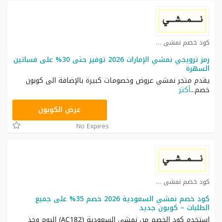
كود خصم نمشي كوبون
رمز ترويجي نمشي الإمارات 2026 توفير حتى 30% على فساتين
السهرة
يقدم متجر نمشي عروض وخصومات كبيرة بالإضافة الى كوبون
خصم
...
أكثر
TRSS148
عرض الكوبون
No Expires
كود خصم نمشي كوبون
كود خصم نمشي السعودية 2026 خصم 35% على جميع
الطلبات – كوبون جديد
استخدم كود الخصم من نمشي السعودية (AC182) اليوم وخذ