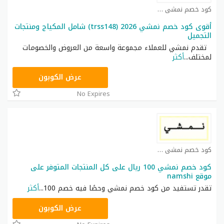
كود خصم نمشي كوبون
أقوى كود خصم نمشي 2026 (trss148) شامل المكياج ومنتجات
التجميل
تقدم نمشي للعملاء مجموعة واسعة من العروض والخصومات
لمختلف
...
أكثر
TRSS148
عرض الكوبون
No Expires
كود خصم نمشي كوبون
كود خصم نمشي 100 ريال على كل المنتجات المتوفر على
موقع namshi
تقدر تستفيد من كود خصم نمشي وحصًا فيه خصم 100
...
أكثر
TRSS148
عرض الكوبون