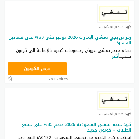
كود خصم نمشي كوبون
رمز ترويجي نمشي الإمارات 2026 توفير حتى 30% على فساتين
السهرة
يقدم متجر نمشي عروض وخصومات كبيرة بالإضافة الى كوبون
خصم
...
أكثر
TRSS148
عرض الكوبون
No Expires
كود خصم نمشي كوبون
كود خصم نمشي السعودية 2026 خصم 35% على جميع
الطلبات – كوبون جديد
استخدم كود الخصم من نمشي السعودية (AC182) اليوم وخذ