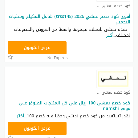
كود خصم نمشي كوبون
أقوى كود خصم نمشي 2026 (trss148) شامل المكياج ومنتجات
التجميل
تقدم نمشي للعملاء مجموعة واسعة من العروض والخصومات
لمختلف
...
أكثر
TRSS148
عرض الكوبون
No Expires
كود خصم نمشي كوبون
كود خصم نمشي 100 ريال على كل المنتجات المتوفر على
موقع namshi
تقدر تستفيد من كود خصم نمشي وحصًا فيه خصم 100
...
أكثر
TRSS148
عرض الكوبون