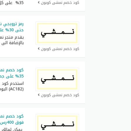
كود خصم نمشي كوبون
35% على كل المشتريات
حتى 30% على فساتين السهرة
يقدم متجر ن
بالإضافة الى
كود خصم نمشي كوبون
35% على جميع الطلبات – كوبون جديد
استخدم كود 
(AC182) اليوم وخذ خصم
كود خصم نمشي كوبون
فوق 400رس على منتجات اديداس
يمكن لمالك ا