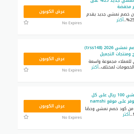
كوبون خصم نمشي جديد 25% على
ير مخفضة
AC182
عرض الكوبون
ون خصم نمشي جديد يقدم
...
أكثر
No Expires
أقوى كود خصم نمشي 2026 (trss148)
 ومنتجات التجميل
TRSS148
عرض الكوبون
لعملاء مجموعة واسعة
لخصومات لمختلف
...
أكثر
No Expires
كود خصم نمشي 100 ريال على كل
ر على موقع namshi
TRSS148
عرض الكوبون
 من كود خصم نمشي وحصًا
...
أكثر
No Expires