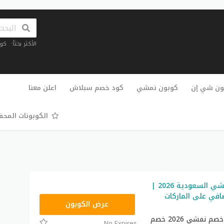
الأكثر بحثاً:
كو
تخطي
إلى
ون شي إن
كوبون نمشي
كود خصم سبلاش
اعلن معنا
المحتوى
الكوبونات المح
كود خصم نمشي السعودية 2026 |
% إضافي على الماركات
AC182
عرض الكوبون
استعمل كود خصم نمشي 2026 خصم
No Expires