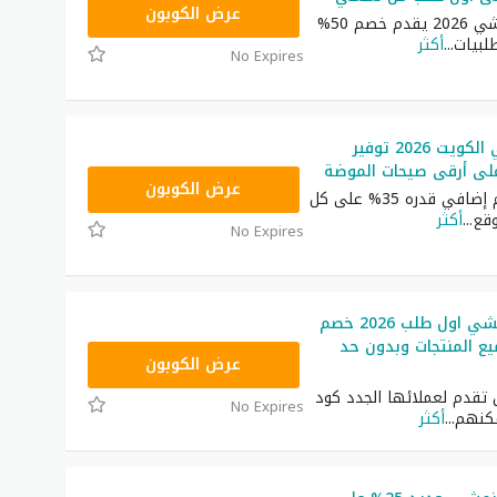
TRSS148
عرض الكوبون
كود خصم نمشي 2026 يقدم خصم 50%
لبيات
...
أكثر
No Expires
كوبون نمشي الكويت 2026 توفير
TRSS148
عرض الكوبون
استمتع بخصم إضافي قدره 35% على كل
قع
...
أكثر
No Expires
كود خصم نمشي اول طلب 2026 خصم
يع المنتجات وبدون حد
TRSS148
عرض الكوبون
تقدم لعملائها الجدد كود
No Expires
كنهم
...
أكثر