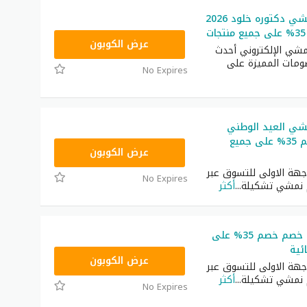
كود خصم نمشي دكتوره خلود 2026
TRSS148
عرض الكوبون
شي الإلكتروني أحدث
ومات المميزة على
No Expires
ي العيد الوطني
الاماراتي خصم 35% على جميع
TRSS148
عرض الكوبون
هة الاولى للتسوق عبر
No Expires
دم نمشي تشكيلة
...
أكثر
namshi كود خصم خصم 35% على
ئية
TRSS148
عرض الكوبون
هة الاولى للتسوق عبر
دم نمشي تشكيلة
...
أكثر
No Expires