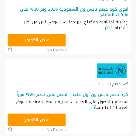
أقوى كود خصم نايس ون السعودية 2026 وفر 20% على
ماركات المكياج
لإطلالة احترافية ومكياج يبرز جمالك، تسوقي الآن من أكبر
تشكيلة
...
أكثر
ARB11
عرض الكوبون
No Expires
كود خصم نايس ون كوبون
كود خصم نايس ون أول طلب | احصل على خصم 20% فوراً
استمتع بالحصول على العدسات الطبية بأسعار معقولة تسوق
العدسات الطبية
...
أكثر
AA8
عرض الكوبون
No Expires