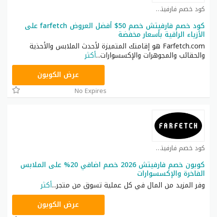
كود خصم فارفيتش كوبون
كود خصم فارفيتش خصم 50$ أفضل العروض farfetch على
الأزياء الراقية بأسعار مخفضة
Farfetch.com هو إقامتك المتميزة لأحدث الملابس والأحذية
والحقائب والمجوهرات والإكسسوارات
...
أكثر
BX0BDQ
عرض الكوبون
No Expires
كود خصم فارفيتش كوبون
كوبون خصم فارفيتش 2026 خصم اضافي 20% على الملابس
الفاخرة والإكسسوارات
وفر المزيد من المال في كل عملية تسوق من متجر
...
أكثر
HONEY125
عرض الكوبون