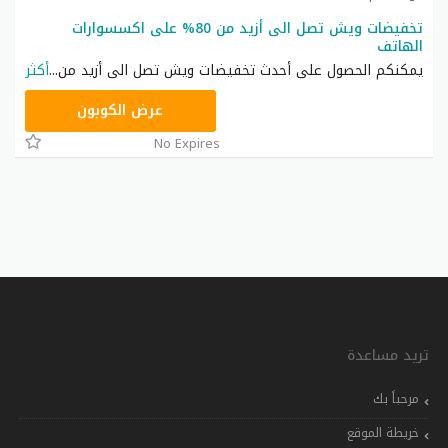
تخفيضات ويش تصل الى أزيد من 80% على اكسسوارات
الهاتف
يمكنكم الحصول على أحدث تخفيضات ويش تصل الى أزيد من
...
أكثر
WISH20
عرض الكوبون
No Expires
تريد مساعدة
مرحباً بك
خريطة الموقع