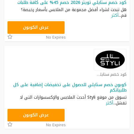
كود خصم ستايلي تويتر 2026 خصم 45% على كافة طلبات
هل تبحث لشراء أفضل مجموعة من الملابس بأسعار رخيصة؟
قم
...
أكثر
FD3
عرض الكوبون
No Expires
كود خصم ستايلي شوب كوبون
كوبون خصم ستايلي للحصول على تخفيضات إضافية على كل
طلبياتكم
تسوق من موقع Styli أحدث الملابس والإكسسوارات التي لا
تفشل
...
أكثر
FD3
عرض الكوبون
No Expires