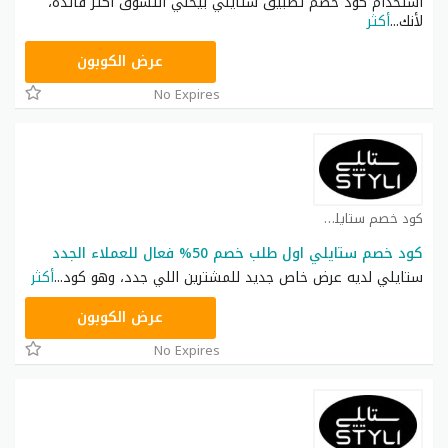
استخدام كود خصم تطبيق ستايلي بيخلي التسوق أكثر فائدة،
لأنك
...
أكثر
D8D
عرض الكوبون
No Expires
كود خصم ستايلي شوب كوبون
كود خصم ستايلي اول طلب خصم 50% فعال للعملاء الجدد
ستايلي لديه عرض خاص جديد للمشترين اللي جدد، وهو كود
...
أكثر
FD3
عرض الكوبون
No Expires