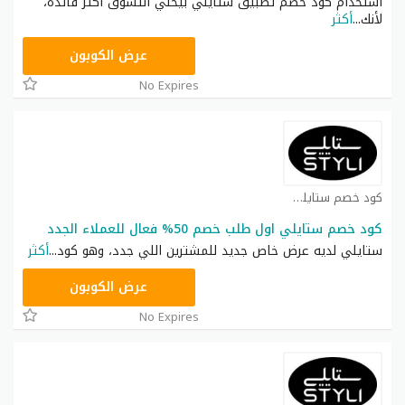
استخدام كود خصم تطبيق ستايلي بيخلي التسوق أكثر فائدة،
لأنك
...
أكثر
D8D
عرض الكوبون
No Expires
كود خصم ستايلي شوب كوبون
كود خصم ستايلي اول طلب خصم 50% فعال للعملاء الجدد
ستايلي لديه عرض خاص جديد للمشترين اللي جدد، وهو كود
...
أكثر
FD3
عرض الكوبون
No Expires