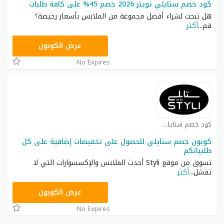
كود خصم ستايلي تويتر 2026 خصم 45% على كافة طلبات
هل تبحث لشراء أفضل مجموعة من الملابس بأسعار رخيصة؟
قم
...
أكثر
FD3
عرض الكوبون
No Expires
كود خصم ستايلي شوب كوبون
كوبون خصم ستايلي للحصول على تخفيضات إضافية على كل
طلبياتكم
تسوق من موقع Styli أحدث الملابس والإكسسوارات التي لا
تفشل
...
أكثر
FD3
عرض الكوبون
No Expires