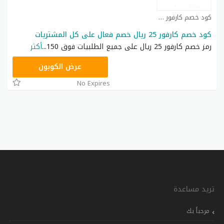
كود خصم كارفور كوبون
كود خصم كارفور 25 ريال خصم فعال على كل المشتريات
رمز خصم كارفور 25 ريال على جميع الطلبيات فوق 150
...
أكثر
CD65
عرض الكوبون
No Expires
تريد مساعدة
مرحباً بك