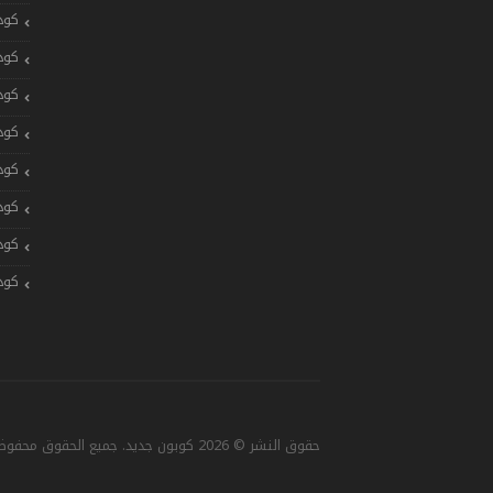
كود
كود
كود
كود
كود
كود
كود
كود
حقوق النشر © 2026 كوبون جديد. جميع الحقوق محفوظة. تصميم