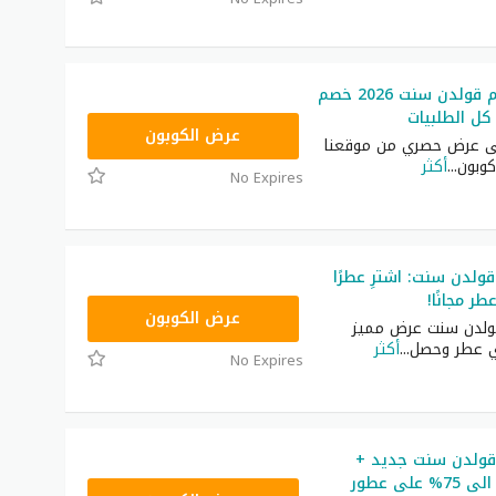
أكبر كود خصم قولدن سنت 2026 خصم
JUL15
عرض الكوبون
لى عرض حصري من موقعنا
وبون
...
أكثر
No Expires
لدن سنت: اشترِ عطرًا
ر مجانًا!
JUL15
عرض الكوبون
ولدن سنت عرض مميز
ي عطر وحصل
...
أكثر
No Expires
ولدن سنت جديد +
لى عطور