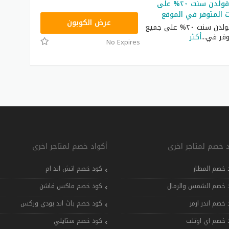
كوبون خصم قولدن سنت ٢٠% على
ت المتوفر في الموقع
JUL15
عرض الكوبون
كوبون خصم قولدن سنت ٢٠% على جميع
وفر في
...
أكثر
No Expires
د خصم لمتاجر اخرى
أكواد خصم لمتاجر اخرى
 خصم المطار
كود خصم اتش اند ام
 خصم الشمس والرمال
كود خصم ماكس فاشن
 خصم اندر ارمر
كود خصم باث اند بودي وركس
 خصم اي اوتلت
كود خصم ستايلي