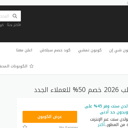
الأكثر بحثاً:
كو
تخطي
إلى
ون شي إن
كوبون نمشي
كود خصم سبلاش
اعلن معنا
المحتوى
الكوبونات المح
الجدد
كود خصم قولدن سنت وفر 45% على
وبدون حد أدنى
JUL15
عرض الكوبون
دن سنت عبر الإنترنت
 من العطور
...
أكثر
No Expires