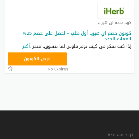
كود خصم اي هيرب كوبون
كوبون خصم اي هيرب أول طلب – احصل على خصم 25%
للعملاء الجدد
إذا كنت تفكر في كيف توفر فلوس لما تتسوق، متجر
...
أكثر
OBP3235
عرض الكوبون
No Expires
تريد مساعدة