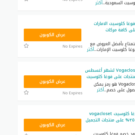
وسيت السعودية
...
أكثر
غا كلوسيت الامارات
40% على كافة مركات
TG627
عرض الكوبون
متاع بأفضل العروض مع
No Expires
غا كلوسيت الإمارات
...
أكثر
كود خصم Vogacloset لشهر أغسطس
نتجات على فوغا كلوسيت
TG627
عرض الكوبون
كود خصم Vogacloset هو رمز يمكن
حصول على خصم
...
أكثر
No Expires
كود خصم فوغا كلوسيت vogacloset
خصم إضافي ٣٥% على منتجات التجميل
TG627
عرض الكوبون
ود خصم فوغا كلوسيت