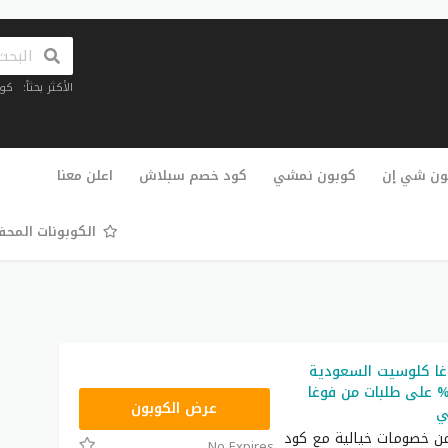
الأكثر بحثاً:
كو
تخطي
إلى
ون شي إن
كوبون نمشي
كود خصم سبلاش
اعلن معنا
المحتوى
الكوبونات المح
ا كلوسيت السعودية
202 وفر 40% على طلبات من فوغا
CGR
عرض الكوبون
ي
من خصومات خيالية مع كود
No Expires