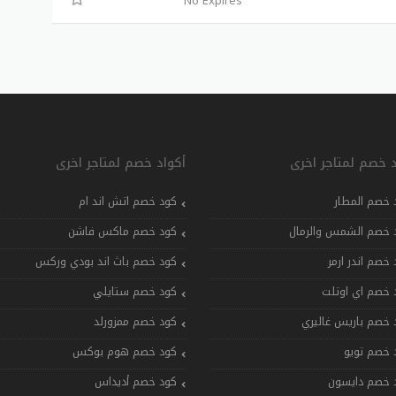
No Expires
د خصم لمتاجر اخرى
أكواد خصم لمتاجر اخرى
 خصم المطار
كود خصم اتش اند ام
 خصم الشمس والرمال
كود خصم ماكس فاشن
 خصم اندر ارمر
كود خصم باث اند بودي وركس
 خصم اي اوتلت
كود خصم ستايلي
 خصم باريس غاليري
كود خصم ممزورلد
 خصم تويو
كود خصم هوم بوكس
 خصم دايسون
كود خصم أديداس