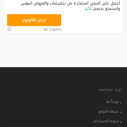
احصل على أقصى استفادة من تخفيضات والعروض اسوس
واستمتع بخصم
...
أكثر
20YAY
عرض الكوبون
No Expires
تريد مساعدة
مرحباً بك
خريطة الموقع
شروط الاستخدام