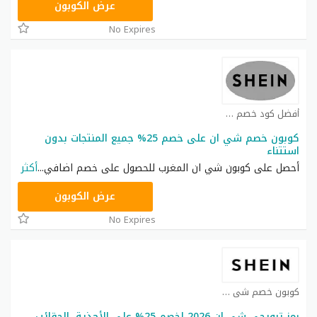
NNN
عرض الكوبون
No Expires
أفضل كود خصم شي ان كوبون
كوبون خصم شي ان على خصم 25% جميع المنتجات بدون
استتناء
أحصل على كوبون شي ان المغرب للحصول على خصم اضافي
...
أكثر
NNN
عرض الكوبون
No Expires
كوبون خصم شي ان كوبون
رمز ترويجي شي ان 2026 لخصم 25% على الأحذية، الحقائب،