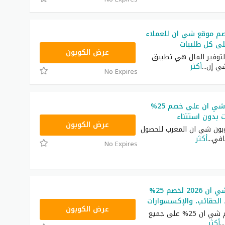
م موقع شي ان للعملاء
NNN
عرض الكوبون
توفير المال هي تطبيق
ي إن
...
أكثر
No Expires
كوبون خصم شي ان على خصم 25%
ت بدون استتناء
NNN
عرض الكوبون
ون شي ان المغرب للحصول
افي
...
أكثر
No Expires
رمز ترويجي شي ان 2026 لخصم 25%
 الحقائب، والإكسسوارات
NNN
عرض الكوبون
أكبر كود خصم شي ان 25% على جميع
...
أكثر