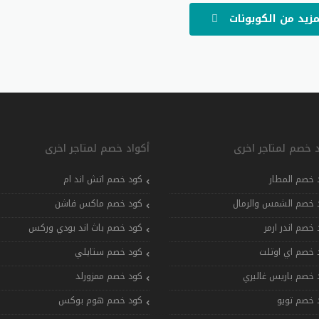
مزيد من الكوبونات
د خصم لمتاجر اخرى
أكواد خصم لمتاجر اخرى
 خصم المطار
كود خصم اتش اند ام
 خصم الشمس والرمال
كود خصم ماكس فاشن
 خصم اندر ارمر
كود خصم باث اند بودي وركس
 خصم اي اوتلت
كود خصم ستايلي
 خصم باريس غاليري
كود خصم ممزورلد
 خصم تويو
كود خصم هوم بوكس