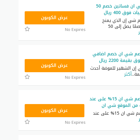
كود خصم شي ان فساتين خصم 50
فوق 400 ريال
HM11
عرض الكوبون
 شي إن الذي يمنح
المتسوقين خصمًا يصل إلى 50
No Expires
صم شي ان خصم اضافي
NNN
عرض الكوبون
 إن الشهير للموضة أحدث
مة
...
أكثر
No Expires
أحدث كود خصم شي ان 15% على عند
 من الموقع شي ان
NNN
عرض الكوبون
أحدث كود خصم شي ان 15% على عند
No Expires