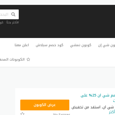
الأكثر بحثاً:
كو
تخطي
إلى
ون شي إن
كوبون نمشي
كود خصم سبلاش
اعلن معنا
المحتوى
الكوبونات المح
أقوى كود خصم شي ان 25% على
ت
NNN
عرض الكوبون
شي ان، استفد من تخفيض
أكثر
No Expires