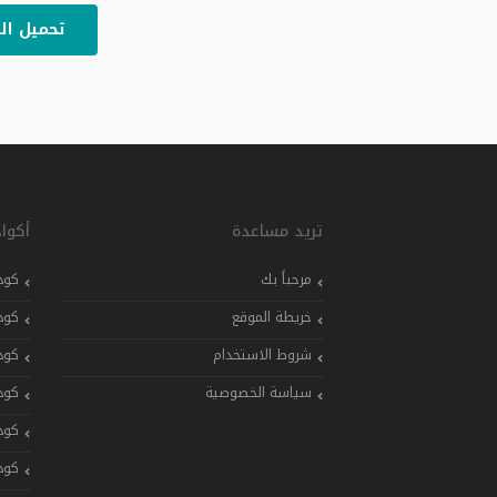
تحميل ال
تريد مساعدة
أكوا
مرحباً بك
كود
خريطة الموقع
كود
شروط الاستخدام
كود
سياسة الخصوصية
كود
كود
كود