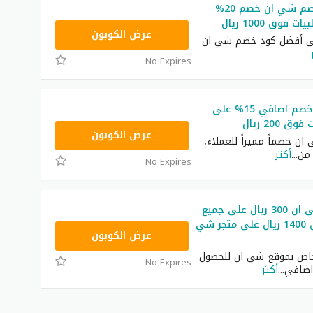
أفضل كود خصم شي ان خصم 20%
فوق 1000 ريال
HM11
عرض الكوبون
لى أفضل كود خصم شي ان
No Expires
كود شي ان خصم اضافي 15% على
 200 ريال
NNN
عرض الكوبون
ن خصماً مميزاً للعملاء،
من
...
أكثر
No Expires
كود خصم شي ان 300 ريال على جميع
المنتجات فوق 1400 ريال على متجر شي
NNN
عرض الكوبون
اص بموقع شي ان للحصول
No Expires
اضافي
...
أكثر