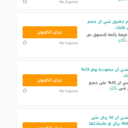
No Expires
م تطبيق شي ان خصم
NNN
عرض الكوبون
رصة رائعة للتسوق من
...
أكثر
No Expires
كوبون خصم شي ان سعودية وفر 35%
ات
NNN
عرض الكوبون
كوبون خصم شي ان 35% على جميع
ى شي
...
أكثر
No Expires
كوبون خصم شي ان 50 ريال على
طلبيات فوق 400 ريال او مايعادلها