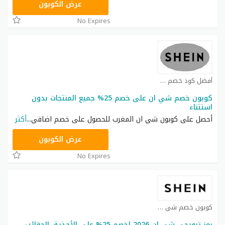
NNN
عرض الكوبون
No Expires
أفضل كود خصم شي ان كوبون
كوبون خصم شي ان على خصم 25% جميع المنتجات بدون
استتناء
أحصل على كوبون شي ان المغرب للحصول على خصم اضافي
...
أكثر
NNN
عرض الكوبون
No Expires
كوبون خصم شي ان كوبون
رمز ترويجي شي ان 2026 لخصم 25% على الأحذية، الحقائب،