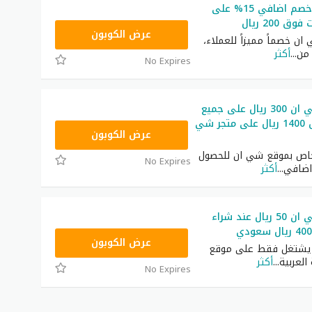
كود شي ان خصم اضافي 15% على
 200 ريال
NNN
عرض الكوبون
ن خصماً مميزاً للعملاء،
من
...
أكثر
No Expires
كود خصم شي ان 300 ريال على جميع
المنتجات فوق 1400 ريال على متجر شي
NNN
عرض الكوبون
اص بموقع شي ان للحصول
No Expires
اضافي
...
أكثر
كود خصم شي ان 50 ريال عند شراء
NNN
عرض الكوبون
ن يشتغل فقط على موقع
العربية
...
أكثر
No Expires