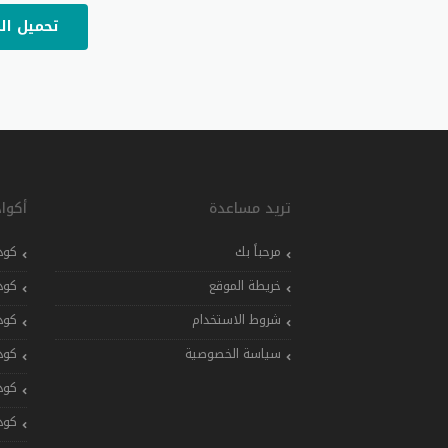
تحميل ال
تريد مساعدة
أكوا
مرحباً بك
كود
خريطة الموقع
كود
شروط الاستخدام
كود
سياسة الخصوصية
كود
كود
كود