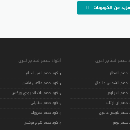
مزيد من الكوبونات
د خصم لمتاجر اخرى
أكواد خصم لمتاجر اخرى
 خصم المطار
كود خصم اتش اند ام
 خصم الشمس والرمال
كود خصم ماكس فاشن
 خصم اندر ارمر
كود خصم باث اند بودي وركس
 خصم اي اوتلت
كود خصم ستايلي
 خصم باريس غاليري
كود خصم ممزورلد
 خصم تويو
كود خصم هوم بوكس