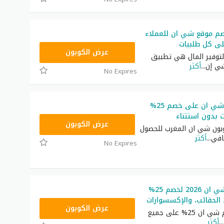
م موقع شي ان للعملاء
NNN
عرض الكوبون
توفير المال هي تطبيق
ي إن
...
أكثر
No Expires
كوبون خصم شي ان على خصم 25%
ت بدون استتناء
NNN
عرض الكوبون
ون شي ان المغرب للحصول
افي
...
أكثر
No Expires
رمز ترويجي شي ان 2026 لخصم 25%
 الحقائب، والإكسسوارات
NNN
عرض الكوبون
أكبر كود خصم شي ان 25% على جميع
...
أكثر