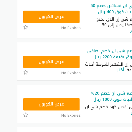
كود خصم شي ان فساتين خصم 50
فوق 400 ريال
HM11
عرض الكوبون
 شي إن الذي يمنح
المتسوقين خصمًا يصل إلى 50
No Expires
صم شي ان خصم اضافي
NNN
عرض الكوبون
 إن الشهير للموضة أحدث
مة
...
أكثر
No Expires
أفضل كود خصم شي ان خصم 20%
فوق 1000 ريال
HM11
عرض الكوبون
لى أفضل كود خصم شي ان
No Expires