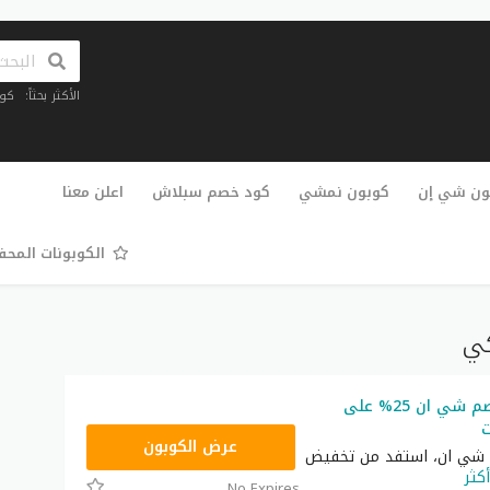
الأكثر بحثاً:
كو
تخطي
إلى
ون شي إن
كوبون نمشي
كود خصم سبلاش
اعلن معنا
المحتوى
الكوبونات المح
كي
أقوى كود خصم شي ان 25% على
ت
NNN
عرض الكوبون
شي ان، استفد من تخفيض
أكثر
No Expires