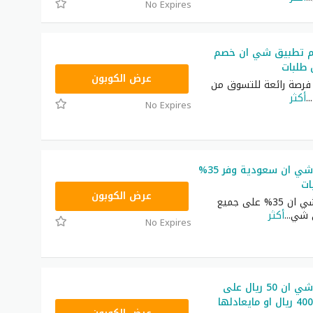
No Expires
م تطبيق شي ان خصم
NNN
عرض الكوبون
رصة رائعة للتسوق من
...
أكثر
No Expires
كوبون خصم شي ان سعودية وفر 35%
ات
NNN
عرض الكوبون
كوبون خصم شي ان 35% على جميع
ى شي
...
أكثر
No Expires
كوبون خصم شي ان 50 ريال على
طلبيات فوق 400 ريال او مايعادلها