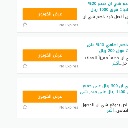
أفضل كود خصم شي ان خصم 20%
فوق 1000 ريال
HM11
عرض الكوبون
لى أفضل كود خصم شي ان
No Expires
كود شي ان خصم اضافي 15% على
 200 ريال
NNN
عرض الكوبون
ن خصماً مميزاً للعملاء،
من
...
أكثر
No Expires
كود خصم شي ان 300 ريال على جميع
المنتجات فوق 1400 ريال على متجر شي
NNN
عرض الكوبون
اص بموقع شي ان للحصول
No Expires
اضافي
...
أكثر