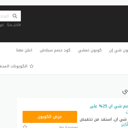
الأكثر بحثاً:
كو
تخطي
إلى
ون شي إن
كوبون نمشي
كود خصم سبلاش
اعلن معنا
المحتوى
الكوبونات المح
ي
أقوى كود خصم شي ان 25% على
ت
NNN
عرض الكوبون
شي ان، استفد من تخفيض
أكثر
No Expires