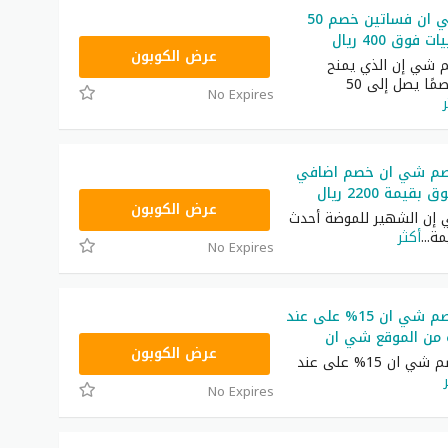
كود خصم شي ان فساتين خصم 50
فوق 400 ريال
HM11
عرض الكوبون
 شي إن الذي يمنح
المتسوقين خصمًا يصل إلى 50
No Expires
صم شي ان خصم اضافي
NNN
عرض الكوبون
 إن الشهير للموضة أحدث
مة
...
أكثر
No Expires
أحدث كود خصم شي ان 15% على عند
 من الموقع شي ان
NNN
عرض الكوبون
أحدث كود خصم شي ان 15% على عند
No Expires