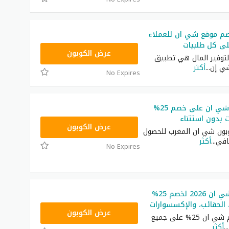
م موقع شي ان للعملاء
NNN
عرض الكوبون
توفير المال هي تطبيق
ي إن
...
أكثر
No Expires
كوبون خصم شي ان على خصم 25%
ت بدون استتناء
NNN
عرض الكوبون
ون شي ان المغرب للحصول
افي
...
أكثر
No Expires
رمز ترويجي شي ان 2026 لخصم 25%
 الحقائب، والإكسسوارات
NNN
عرض الكوبون
أكبر كود خصم شي ان 25% على جميع
...
أكثر