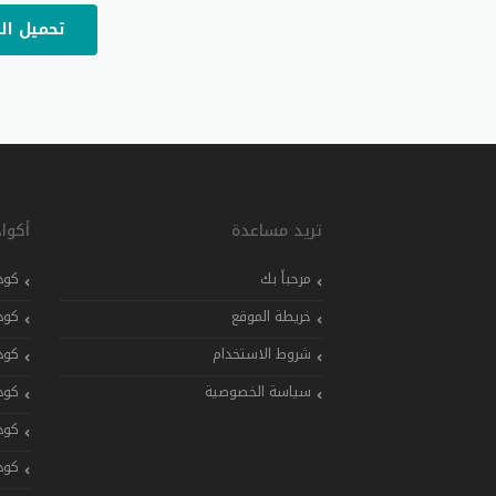
تحميل ال
تريد مساعدة
أكوا
مرحباً بك
كود
خريطة الموقع
كود
شروط الاستخدام
كود
سياسة الخصوصية
كود
كود
كود