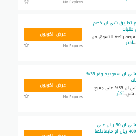
No Expires
م تطبيق شي ان خصم
NNN
عرض الكوبون
رصة رائعة للتسوق من
...
أكثر
No Expires
كوبون خصم شي ان سعودية وفر 35%
ات
NNN
عرض الكوبون
كوبون خصم شي ان 35% على جميع
ى شي
...
أكثر
No Expires
كوبون خصم شي ان 50 ريال على
طلبيات فوق 400 ريال او مايعادلها