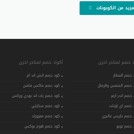
مزيد من الكوبونات
د خصم لمتاجر اخرى
أكواد خصم لمتاجر اخرى
 خصم المطار
كود خصم اتش اند ام
 خصم الشمس والرمال
كود خصم ماكس فاشن
 خصم اندر ارمر
كود خصم باث اند بودي وركس
 خصم اي اوتلت
كود خصم ستايلي
 خصم باريس غاليري
كود خصم ممزورلد
 خصم تويو
كود خصم هوم بوكس